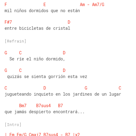
F
E
Am
-
Am7/G
mil niños dormidos que no están 
F#7
D
entre bicicletas de cristal
[Refrain]
G
C
D
  Se ríe el niño dormido,    
G
C
D
 quizás se sienta gorrión esta vez 
C
D
G
C
jugueteando inquieto en los jardines de un lugar 
Bm7
B7sus4
B7
que jamás despierto encontrará...
[Intro]
|
Em
Em/G
Cmaj7
B7sus4
-
B7
|x2