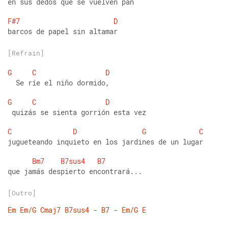
en sus dedos que se vuelven pan 
F#7
D
barcos de papel sin altamar
[Refrain]
G
C
D
  Se ríe el niño dormido,    
G
C
D
 quizás se sienta gorrión esta vez 
C
D
G
C
jugueteando inquieto en los jardines de un lugar 
Bm7
B7sus4
B7
que jamás despierto encontrará...
[Outro]
Em
Em/G
Cmaj7
B7sus4
-
B7
-
Em/G
E