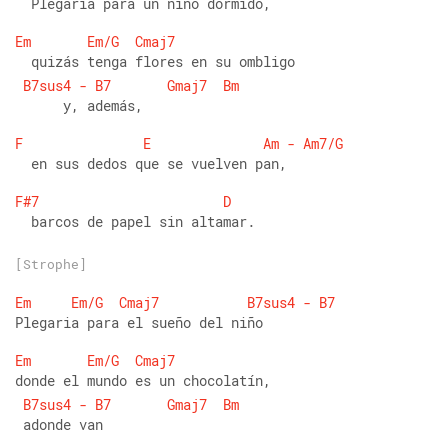
  Plegaria para un niño dormido, 
Em
Em/G
Cmaj7
  quizás tenga flores en su ombligo  
B7sus4
-
B7
Gmaj7
Bm
      y, además, 
F
E
Am
-
Am7/G
  en sus dedos que se vuelven pan, 
F#7
D
  barcos de papel sin altamar.
[Strophe]
Em
Em/G
Cmaj7
B7sus4
-
B7
Plegaria para el sueño del niño 
Em
Em/G
Cmaj7
donde el mundo es un chocolatín,
B7sus4
-
B7
Gmaj7
Bm
 adonde van 