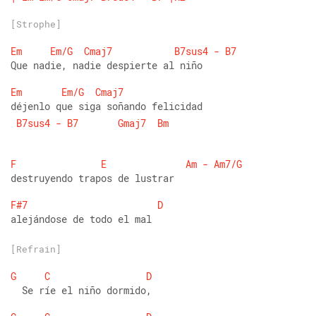
[Strophe]
Em
Em/G
Cmaj7
B7sus4
-
B7
Que nadie, nadie despierte al niño 
Em
Em/G
Cmaj7
déjenlo que siga soñando felicidad
B7sus4
-
B7
Gmaj7
Bm
F
E
Am
-
Am7/G
destruyendo trapos de lustrar 
F#7
D
alejándose de todo el mal
[Refrain]
G
C
D
  Se ríe el niño dormido,    