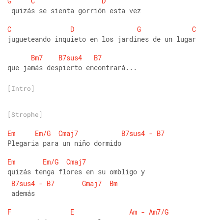
G
C
D
 quizás se sienta gorrión esta vez 
C
D
G
C
jugueteando inquieto en los jardines de un lugar 
Bm7
B7sus4
B7
que jamás despierto encontrará...
[Intro]
[Strophe]
Em
Em/G
Cmaj7
B7sus4
-
B7
Plegaria para un niño dormido 
Em
Em/G
Cmaj7
quizás tenga flores en su ombligo y
B7sus4
-
B7
Gmaj7
Bm
 además 
F
E
Am
-
Am7/G