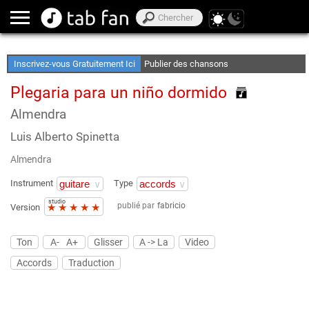
Créez Vos Playlist de Favoris
Accès Hors Lignen
Inscrivez-vous Gratuitement Ici
Publier des chansons
Plegaria para un niño dormido
Almendra
Luis Alberto Spinetta
Almendra
Instrument
Type
studio
publié par
fabricio
★
★
★
★
★
Version
Ton
A-
A+
Glisser
A -> La
Video
Accords
Traduction