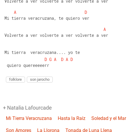
Volverte a ver volverte a ver volverte a ver
A
D
Mi tierra veracruzana, te quiero ver
A
Volverte a ver volverte a ver volverte a ver
Mi tierra  veracruzana.... yo te
D
G
A
D
A
D
 quiero quereeeeerr
folklore
son jarocho
+ Natalia Lafourcade
Mi Tierra Veracruzana
Hasta la Raíz
Soledad y el Mar
Son Amores
La Llorona
Tonada de Luna Llena