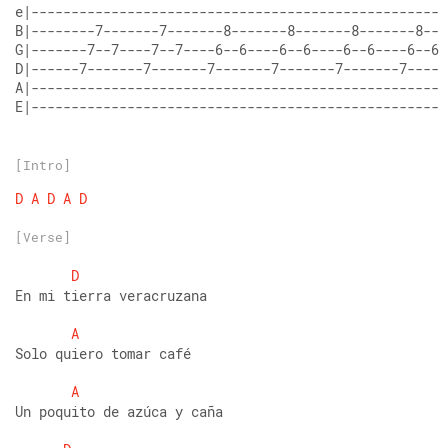
e|----------------------------------------------------
B|--------7-------7-------8-------8-------8-------8---
G|-------7--7----7--7----6--6----6--6----6--6----6--6-
D|------7-------7-------7-------7-------7-------7-----
A|----------------------------------------------------
E|----------------------------------------------------
[Intro]
D
A
D
A
D
[Verse]
D
En mi tierra veracruzana
A
Solo quiero tomar café
A
Un poquito de azúca y caña