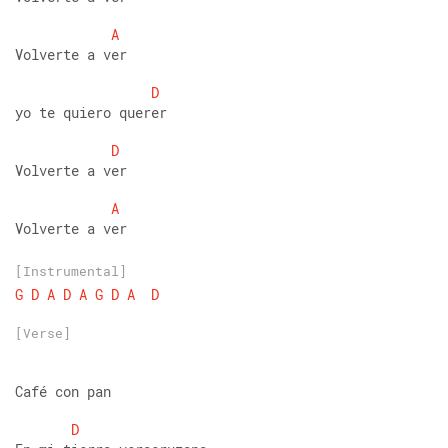
A
Volverte a ver
D
yo te quiero querer
D
Volverte a ver
A
Volverte a ver
[Instrumental]
G
D
A
D
A
G
D
A
D
[Verse]
Café con pan
D