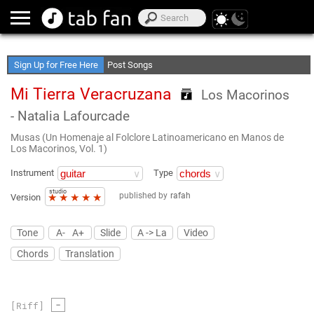
Create Your Favorite Lists
Access Offline
Sign Up for Free Here
Post Songs
Mi Tierra Veracruzana
Los Macorinos
- Natalia Lafourcade
Musas (Un Homenaje al Folclore Latinoamericano en Manos de
Los Macorinos, Vol. 1)
Instrument
Type
studio
published by
rafah
★
★
★
★
★
Version
Tone
A-
A+
Slide
A -> La
Video
Chords
Translation
-
[Riff]