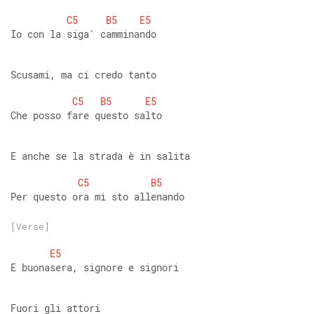
C5
B5
E5
Io con la siga' camminando 
Scusami, ma ci credo tanto 
C5
B5
E5
Che posso fare questo salto 
E anche se la strada è in salita 
C5
B5
Per questo ora mi sto allenando
[Verse]
E5
E buonasera, signore e signori 
Fuori gli attori 