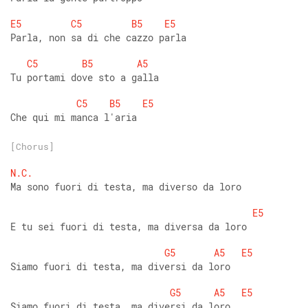
E5
C5
B5
E5
Parla, non sa di che cazzo parla 
C5
B5
A5
Tu portami dove sto a galla 
C5
B5
E5
Che qui mi manca l'aria
[Chorus]
N.C.
Ma sono fuori di testa, ma diverso da loro 
E5
E tu sei fuori di testa, ma diversa da loro 
G5
A5
E5
Siamo fuori di testa, ma diversi da loro 
G5
A5
E5
Siamo fuori di testa, ma diversi da loro