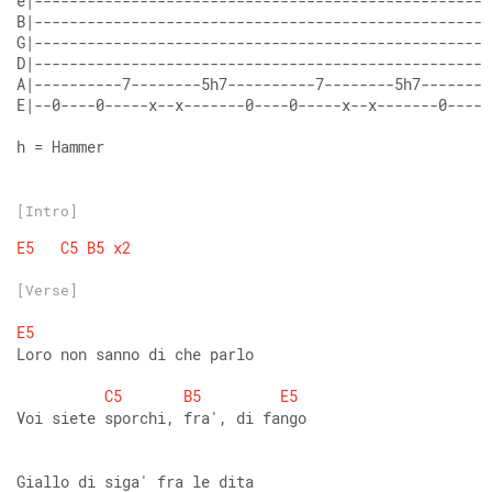
E|--0----0-----x--x-------0----0-----x--x-------0----0
h = Hammer
[Intro]
E5
C5
B5
x2
[Verse]
E5
Loro non sanno di che parlo 
C5
B5
E5
Voi siete sporchi, fra', di fango 
Giallo di siga' fra le dita 