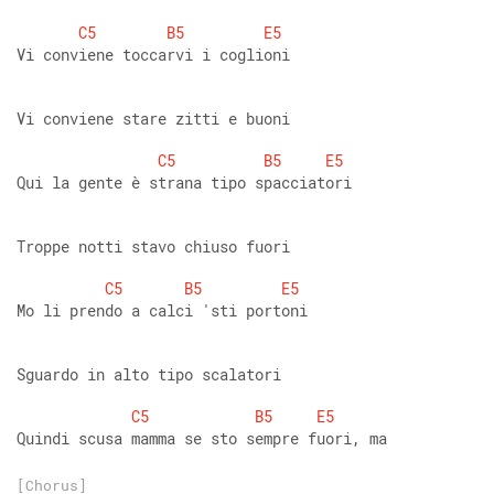
C5
B5
E5
Vi conviene toccarvi i coglioni 
Vi conviene stare zitti e buoni 
C5
B5
E5
Qui la gente è strana tipo spacciatori 
Troppe notti stavo chiuso fuori 
C5
B5
E5
Mo li prendo a calci 'sti portoni 
Sguardo in alto tipo scalatori 
C5
B5
E5
Quindi scusa mamma se sto sempre fuori, ma
[Chorus]