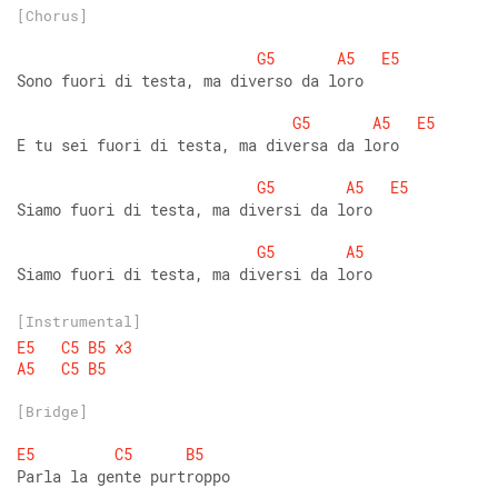
[Chorus]
G5
A5
E5
Sono fuori di testa, ma diverso da loro 
G5
A5
E5
E tu sei fuori di testa, ma diversa da loro 
G5
A5
E5
Siamo fuori di testa, ma diversi da loro 
G5
A5
Siamo fuori di testa, ma diversi da loro
[Instrumental]
E5
C5
B5
x3
A5
C5
B5
[Bridge]
E5
C5
B5
Parla la gente purtroppo 