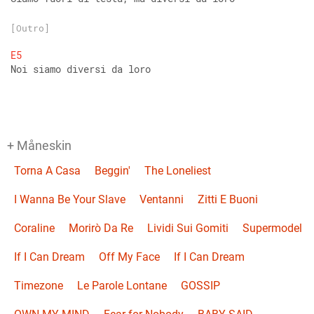
[Outro]
E5
Noi siamo diversi da loro
+ Måneskin
Torna A Casa
Beggin'
The Loneliest
I Wanna Be Your Slave
Ventanni
Zitti E Buoni
Coraline
Morirò Da Re
Lividi Sui Gomiti
Supermodel
If I Can Dream
Off My Face
If I Can Dream
Timezone
Le Parole Lontane
GOSSIP