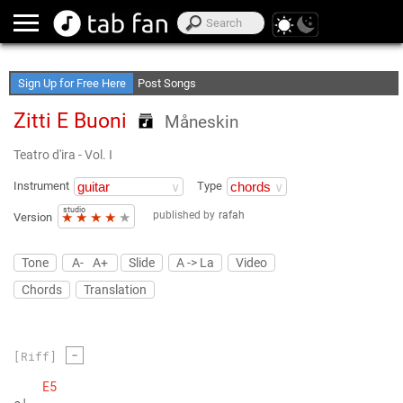
Create Your Favorite Lists
Access Offline
Sign Up for Free Here
Post Songs
Zitti E Buoni
Måneskin
Teatro d'ira - Vol. I
Instrument
Type
studio
published by
rafah
★
★
★
★
★
Version
Tone
A-
A+
Slide
A -> La
Video
Chords
Translation
-
[Riff]
E5