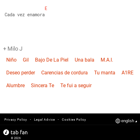
E
Cada vez enamora
+ Milo J
Niño
Gil
Bajo De La Piel
Una bala
M.A.I.
Deseo perder
Carencias de cordura
Tu manta
A1RE
Alumbre
Sincera Te
Te fui a seguir
-
-
Privacy Policy
Legal Advice
Cookies Policy
english
© 2026