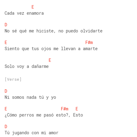
E
Cada vez enamora 
D
No sé qué me hiciste, no puedo olvidarte 
E
F#m
Siento que tus ojos me llevan a amarte 
E
Solo voy a dañarme
[Verse]
D
Ni somos nada tú y yo 
E
F#m
E
¿Cómo perros me pasó esto?, Esto 
D
Tú jugando con mi amor 