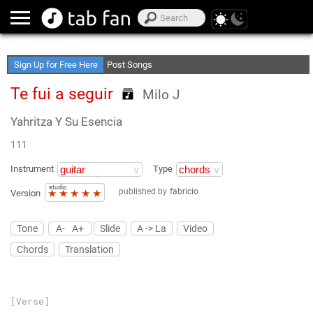
Create Your Favorite Lists
Access Offline
Sign Up for Free Here
Post Songs
Te fui a seguir
Milo J
Yahritza Y Su Esencia
111
Instrument
Type
studio
published by
fabricio
★
★
★
★
★
Version
Tone
A-
A+
Slide
A -> La
Video
Chords
Translation
[Verse]