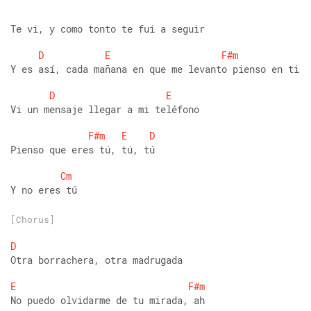
Te vi, y como tonto te fui a seguir 
D
E
F#m
Y es así, cada mañana en que me levanto pienso en ti 
D
E
Vi un mensaje llegar a mi teléfono 
F#m
E
D
Pienso que eres tú, tú, tú 
Cm
Y no eres tú
[Chorus]
D
Otra borrachera, otra madrugada 
E
F#m
No puedo olvidarme de tu mirada, ah 