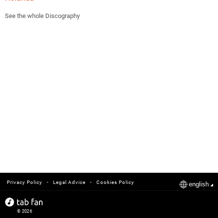
See the whole Discography
-
-
Privacy Policy
Legal Advice
Cookies Policy
english
© 2026
tabfan.com