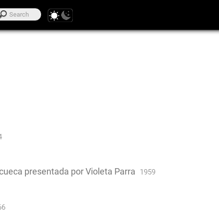
4
 La cueca presentada por Violeta Parra
1959
66