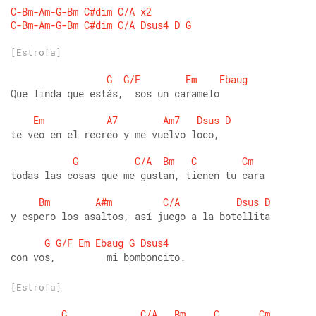
C-Bm-Am-G-Bm
C#dim
C/A
x2
C-Bm-Am-G-Bm
C#dim
C/A
Dsus4
D
G
[Estrofa]
G
G/F
Em
Ebaug
Que linda que estás,  sos un caramelo
Em
A7
Am7
Dsus
D
te veo en el recreo y me vuelvo loco,
G
C/A
Bm
C
Cm
todas las cosas que me gustan, tienen tu cara
Bm
A#m
C/A
Dsus
D
y espero los asaltos, así juego a la botellita
G
G/F
Em
Ebaug
G
Dsus4
con vos,         mi bomboncito.
[Estrofa]
G
C/A
Bm
C
Cm