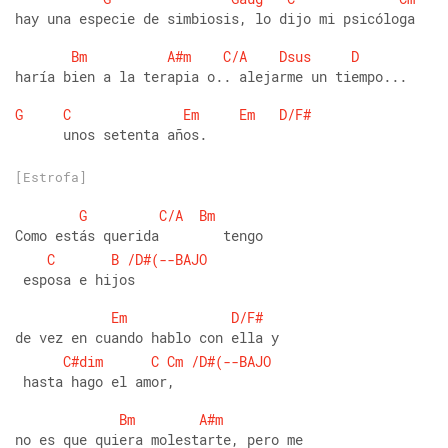
hay una especie de simbiosis, lo dijo mi psicóloga
Bm
A#m
C/A
Dsus
D
haría bien a la terapia o.. alejarme un tiempo...
G
C
Em
Em
D/F#
      unos setenta años.
[Estrofa]
G
C/A
Bm
Como estás querida        tengo
C
B
/D#(--BAJO
 esposa e hijos
Em
D/F#
de vez en cuando hablo con ella y
C#dim
C
Cm
/D#(--BAJO
 hasta hago el amor,
Bm
A#m
no es que quiera molestarte, pero me