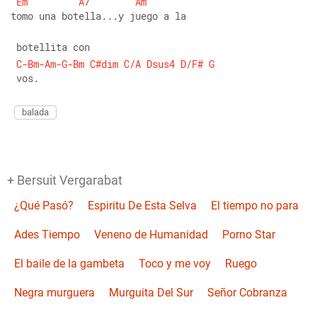
Em
A7
Am
tomo una botella...y juego a la
 botellita con
C-Bm-Am-G-Bm
C#dim
C/A
Dsus4
D/F#
G
 vos.
balada
+ Bersuit Vergarabat
¿Qué Pasó?
Espiritu De Esta Selva
El tiempo no para
Ades Tiempo
Veneno de Humanidad
Porno Star
El baile de la gambeta
Toco y me voy
Ruego
Negra murguera
Murguita Del Sur
Señor Cobranza