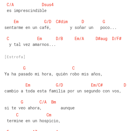
C/A
Dsus4
 es imprescindible
Em
G/D
C#dim
D
G
sentarme en un café,        y soñar un   poco...
C
Em
D/B
Em/A
D#aug
D/F#
  y tal vez amarnos...
[Estrofa]
G
C
Ya ha pasado mi hora, quién robo mis años,
Em
G/D
Em/C#
D
cambio a toda esta familia por un segundo con vos,
G
C/A
Bm
si te veo ahora,        aunque
C
Cm
 termine en un hospicio,