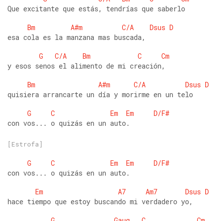
Que excitante que estás, tendrías que saberlo
Bm
A#m
C/A
Dsus
D
esa cola es la manzana mas buscada,
G
C/A
Bm
C
Cm
y esos senos el alimento de mi creación,
Bm
A#m
C/A
Dsus
D
quisiera arrancarte un día y morirme en un telo
G
C
Em
Em
D/F#
con vos... o quizás en un auto.
[Estrofa]
G
C
Em
Em
D/F#
con vos... o quizás en un auto.
Em
A7
Am7
Dsus
D
hace tiempo que estoy buscando mi verdadero yo,
G
Gaug
C
Cm