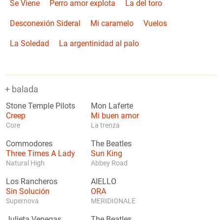
Se Viene
Perro amor explota
La del toro
Desconexión Sideral
Mi caramelo
Vuelos
La Soledad
La argentinidad al palo
+ balada
Stone Temple Pilots
Mon Laferte
Creep
Mi buen amor
Core
La trenza
Commodores
The Beatles
Three Times A Lady
Sun King
Natural High
Abbey Road
Los Rancheros
AIELLO
Sin Solución
ORA
Supernova
MERIDIONALE
Julieta Venegas
The Beatles