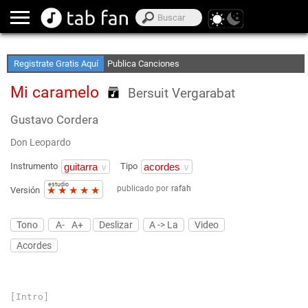
Crea Listas de Favoritos
Accede sin Conexión
Registrate Gratis Aquí
Publica Canciones
Mi caramelo
Bersuit Vergarabat
Gustavo Cordera
Don Leopardo
Instrumento
Tipo
estudio
publicado por
rafah
★
★
★
★
★
Versión
Tono
A-
A+
Deslizar
A -> La
Video
Acordes
[Intro]