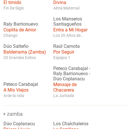
El timido
Divina
Fin De Siglo
Alma Maternal
Los Manseros
Raly Barrionuevo
Santiagueños
Coplita de Amor
Entra a Mi Hogar
Chango
Los 20 Años de...
Dúo Salteño
Raúl Carnota
Balderrama (Zamba)
Por Seguir
20 Grandes Exitos
Espejos 1
Peteco Carabajal
-
Raly Barrionuevo
-
Dúo Coplanacu
Peteco Carabajal
Mensaje de
A Mis Viejos
Chacarera
Arde la vida
La Juntada
+ zamba
Dúo Coplanacu
Los Chalchaleros