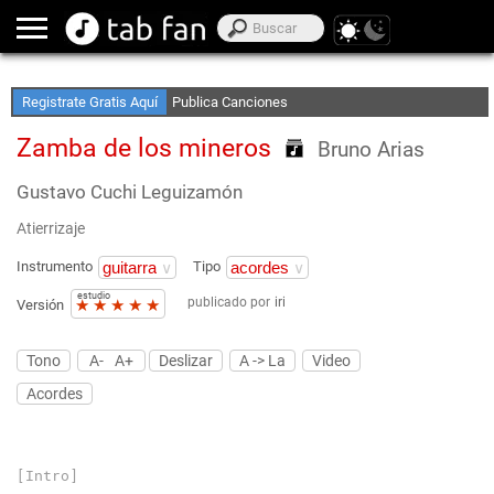
Crea Listas de Favoritos
Accede sin Conexión
Registrate Gratis Aquí
Publica Canciones
Zamba de los mineros
Bruno Arias
Gustavo Cuchi Leguizamón
Atierrizaje
Instrumento
Tipo
estudio
publicado por
iri
★
★
★
★
★
Versión
Tono
A-
A+
Deslizar
A -> La
Video
Acordes
[Intro]