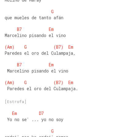
G
que mueles de tanto afán
B7
Em
Marcelino pisando el vino 
(Am)
G
(B7)
Em
Paredes el oro del Culampaja,
B7
Em
 Marcelino pisando el vino 
(Am)
G
(B7)
Em
 Paredes el oro del Culampaja. 
[Estrofa]
Em
D7
 Yo no se' ... yo no soy 
G