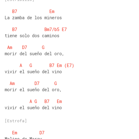
B7
Em
La zamba de los mineros
B7
Bm7/b5
E7
tiene solo dos caminos 
Am
D7
G
morir del sueño del oro,
A
G
B7
Em
(E7)
vivir el sueño del vino
Am
D7
G
morir el sueño del oro,
A
G
B7
Em
vivir el sueño del vino
[Estrofa]
Em
D7
Molino de Maray 