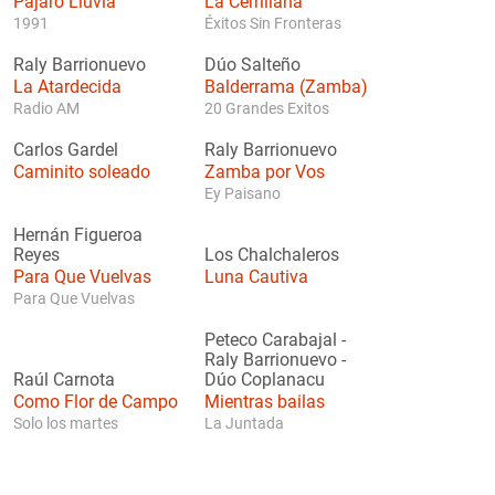
Pájaro Lluvia
La Cerrillana
1991
Éxitos Sin Fronteras
Raly Barrionuevo
Dúo Salteño
La Atardecida
Balderrama (Zamba)
Radio AM
20 Grandes Exitos
Carlos Gardel
Raly Barrionuevo
Caminito soleado
Zamba por Vos
Ey Paisano
Hernán Figueroa
Reyes
Los Chalchaleros
Para Que Vuelvas
Luna Cautiva
Para Que Vuelvas
Peteco Carabajal
-
Raly Barrionuevo
-
Raúl Carnota
Dúo Coplanacu
Como Flor de Campo
Mientras bailas
Solo los martes
La Juntada