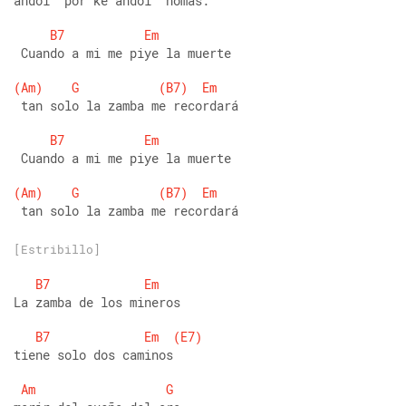
andoi' por ke andoi' nomas. 
B7
Em
 Cuando a mi me piye la muerte 
(Am)
G
(B7)
Em
 tan solo la zamba me recordará
B7
Em
 Cuando a mi me piye la muerte 
(Am)
G
(B7)
Em
 tan solo la zamba me recordará 
[Estribillo]
B7
Em
La zamba de los mineros
B7
Em
(E7)
tiene solo dos caminos
Am
G