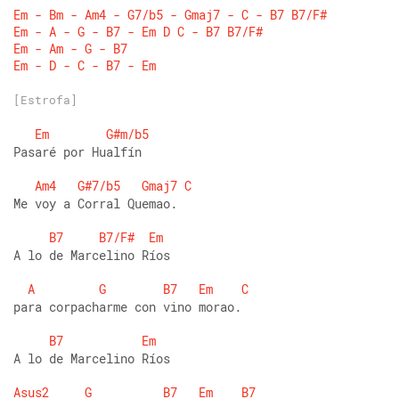
Em
-
Bm
-
Am4
-
G7/b5
-
Gmaj7
-
C
-
B7
B7/F#
Em
-
A
-
G
-
B7
-
Em
D
C
-
B7
B7/F#
Em
-
Am
-
G
-
B7
Em
-
D
-
C
-
B7
-
Em
[Estrofa]
Em
G#m/b5
Pasaré por Hualfín
Am4
G#7/b5
Gmaj7
C
Me voy a Corral Quemao.
B7
B7/F#
Em
A lo de Marcelino Ríos
A
G
B7
Em
C
para corpacharme con vino morao.
B7
Em
A lo de Marcelino Ríos
Asus2
G
B7
Em
B7