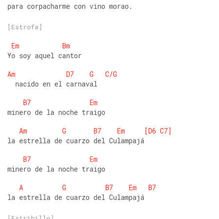
para corpacharme con vino morao.
[Estrofa]
Em
Bm
Yo soy aquel cantor
Am
D7
G
C/G
  nacido en el carnaval
B7
Em
minero de la noche traigo
Am
G
B7
Em
[D6
C7]
la estrella de cuarzo del Culampajá
B7
Em
minero de la noche traigo
A
G
B7
Em
B7
la estrella de cuarzo del Culampajá
[Estribillo]