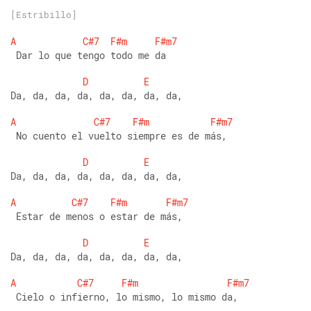
[Estribillo]
A
C#7
F#m
F#m7
 Dar lo que tengo todo me da
D
E
Da, da, da, da, da, da, da, da,
A
C#7
F#m
F#m7
 No cuento el vuelto siempre es de más,
D
E
Da, da, da, da, da, da, da, da,
A
C#7
F#m
F#m7
 Estar de menos o estar de más,
D
E
Da, da, da, da, da, da, da, da,
A
C#7
F#m
F#m7
 Cielo o infierno, lo mismo, lo mismo da,