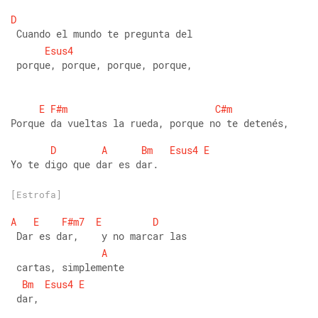
D
 Cuando el mundo te pregunta del
Esus4
 porque, porque, porque, porque,
E
F#m
C#m
Porque da vueltas la rueda, porque no te detenés,
D
A
Bm
Esus4
E
Yo te digo que dar es dar.
[Estrofa]
A
E
F#m7
E
D
 Dar es dar,    y no marcar las
A
 cartas, simplemente
Bm
Esus4
E
 dar,