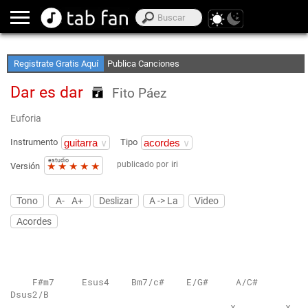
Crea Listas de Favoritos
Accede sin Conexión
Registrate Gratis Aquí
Publica Canciones
Dar es dar
Fito Páez
Euforia
Instrumento
Tipo
estudio
publicado por
iri
★
★
★
★
★
Versión
Tono
A-
A+
Deslizar
A -> La
Video
Acordes
    F#m7     Esus4    Bm7/c#    E/G#     A/C#    
Dsus2/B 
                                        x         x 