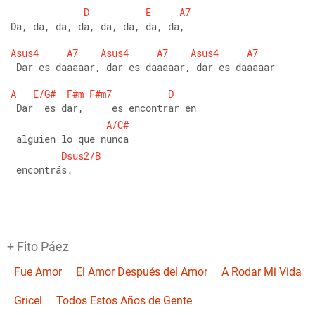
D
E
A7
Da, da, da, da, da, da, da, da,
Asus4
A7
Asus4
A7
Asus4
A7
 Dar es daaaaar, dar es daaaaar, dar es daaaaar
A
E/G#
F#m
F#m7
D
 Dar  es dar,     es encontrar en
A/C#
 alguien lo que nunca
Dsus2/B
 encontrás.
+ Fito Páez
Fue Amor
El Amor Después del Amor
A Rodar Mi Vida
Gricel
Todos Estos Años de Gente