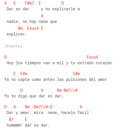
A
E
F#m7
E
D
 Dar es dar     y no explicarle a
A
 nadie, no hay nada que
Bm
Esus4
E
 explicar.
[Puente]
D
Esus4
 Hoy los tiempos van a mil y tu extraño corazón
E
F#m
C#m
Ya no capta como antes las pulsiones del amor
D
A
Bm-Bm7/c#
Yo te digo que dar es dar,
D
A
Bm
-Bm7/c#-D
A
 Dar y amar, mira  nene, hacelo fácil
B7
E
 hummmm! dar es dar.