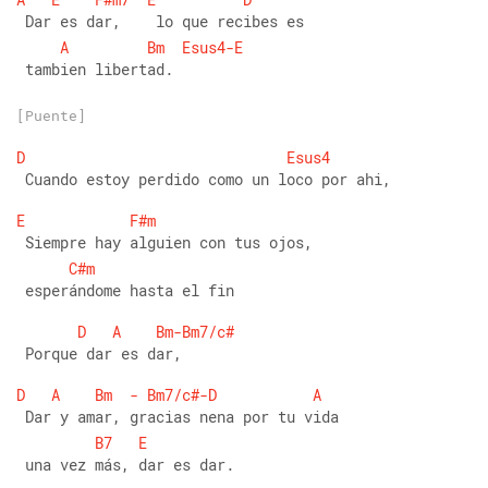
 Dar es dar,    lo que recibes es
A
Bm
Esus4-E
 tambien libertad.
[Puente]
D
Esus4
 Cuando estoy perdido como un loco por ahi, 
E
F#m
 Siempre hay alguien con tus ojos,
C#m
 esperándome hasta el fin
D
A
Bm-Bm7/c#
 Porque dar es dar,
D
A
Bm
-
Bm7/c#-D
A
 Dar y amar, gracias nena por tu vida
B7
E
 una vez más, dar es dar.