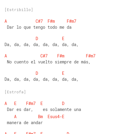
[Estribillo]
A
C#7
F#m
F#m7
 Dar lo que tengo todo me da
D
E
Da, da, da, da, da, da, da, da,
A
C#7
F#m
F#m7
 No cuento el vuelto siempre de más,
D
E
Da, da, da, da, da, da, da, da,
[Estrofa]
A
E
F#m7
E
D
 Dar es dar,    es solamente una
A
Bm
Esus4-E
 manera de andar
A
E
F#m7
E
D