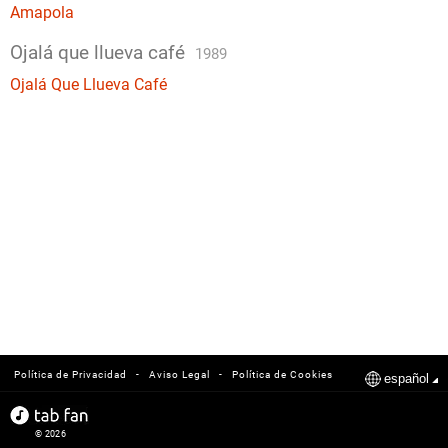
Amapola
Ojalá que llueva café
1989
Ojalá Que Llueva Café
-
-
Política de Privacidad
Aviso Legal
Política de Cookies
español
© 2026
tabfan.com