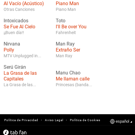
Al Vacío (Acústico)
Piano Man
Otras Canciones
Piano Man
Intoxicados
Toto
Se Fue Al Cielo
I'll Be over You
¡¡Buen día!!
Fahrenheit
Nirvana
Man Ray
Polly
Extraño Ser
MTV Unplugged in...
Man Ray
Serú Girán
La Grasa de las
Manu Chao
Capitales
Me llaman calle
La Grasa de las...
Princesas (banda...
-
-
Política de Privacidad
Aviso Legal
Política de Cookies
español