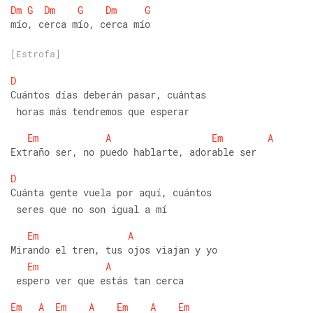
Dm
G
Dm
G
Dm
G
mío, cerca mío, cerca mío
[Estrofa]
D
Cuántos días deberán pasar, cuántas
 horas más tendremos que esperar
Em
A
Em
A
Extraño ser, no puedo hablarte, adorable ser
D
Cuánta gente vuela por aquí, cuántos
 seres que no son igual a mí
Em
A
Mirando el tren, tus ojos viajan y yo
Em
A
 espero ver que estás tan cerca
Em
A
Em
A
Em
A
Em