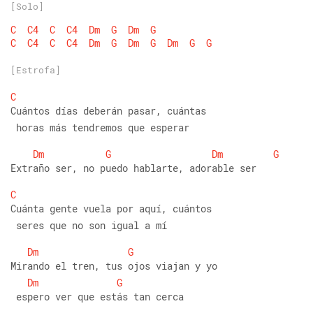
[Solo]
C
C4
C
C4
Dm
G
Dm
G
C
C4
C
C4
Dm
G
Dm
G
Dm
G
G
[Estrofa]
C
Cuántos días deberán pasar, cuántas
 horas más tendremos que esperar
Dm
G
Dm
G
Extraño ser, no puedo hablarte, adorable ser
C
Cuánta gente vuela por aquí, cuántos
 seres que no son igual a mí
Dm
G
Mirando el tren, tus ojos viajan y yo
Dm
G
 espero ver que estás tan cerca