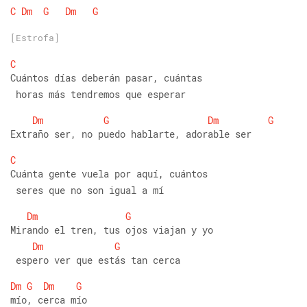
C
Dm
G
Dm
G
[Estrofa]
C
Cuántos días deberán pasar, cuántas
 horas más tendremos que esperar
Dm
G
Dm
G
Extraño ser, no puedo hablarte, adorable ser
C
Cuánta gente vuela por aquí, cuántos
 seres que no son igual a mí
Dm
G
Mirando el tren, tus ojos viajan y yo
Dm
G
 espero ver que estás tan cerca
Dm
G
Dm
G
mío, cerca mío