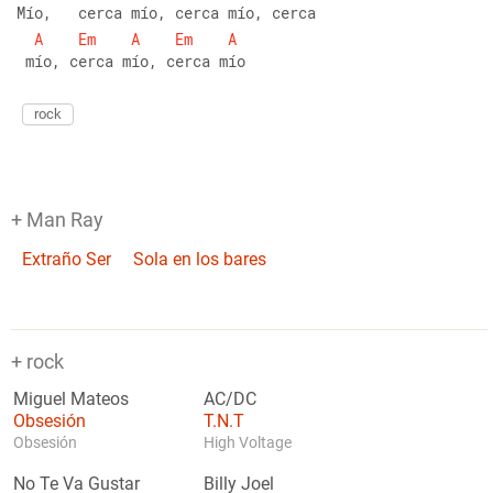
Mío,   cerca mío, cerca mío, cerca
A
Em
A
Em
A
 mío, cerca mío, cerca mío 
rock
+ Man Ray
Extraño Ser
Sola en los bares
+ rock
Miguel Mateos
AC/DC
Obsesión
T.N.T
Obsesión
High Voltage
No Te Va Gustar
Billy Joel