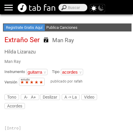
Crea Listas de Favoritos
Accede sin Conexión
Registrate Gratis Aquí
Publica Canciones
Extraño Ser
Man Ray
Hilda Lizarazu
Man Ray
Instrumento
Tipo
estudio
publicado por
rafah
★
★
★
★
★
Versión
Tono
A-
A+
Deslizar
A -> La
Video
Acordes
[Intro]