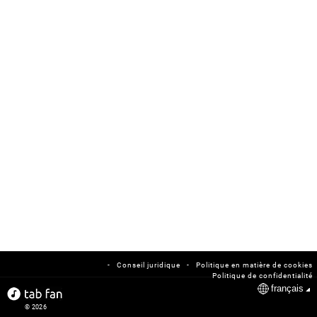
-
-
Conseil juridique
Politique en matière de cookies
Politique de confidentialité
français
© 2026
tabfan.com