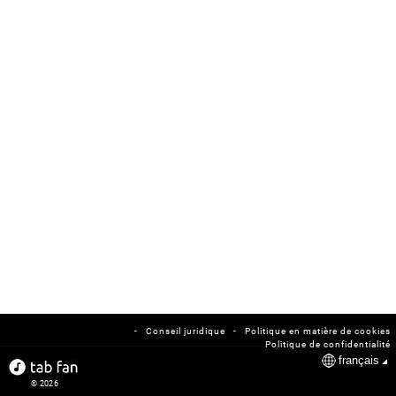
-
-
Conseil juridique
Politique en matière de cookies
Politique de confidentialité
français
© 2026
tabfan.com