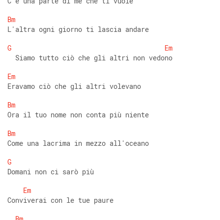
C'è una parte di me che ti vuole 
Bm
L'altra ogni giorno ti lascia andare 
G
Em
  Siamo tutto ciò che gli altri non vedono 
Em
Eravamo ciò che gli altri volevano 
Bm
Ora il tuo nome non conta più niente 
Bm
Come una lacrima in mezzo all'oceano 
G
Domani non ci sarò più 
Em
Conviverai con le tue paure 
Bm