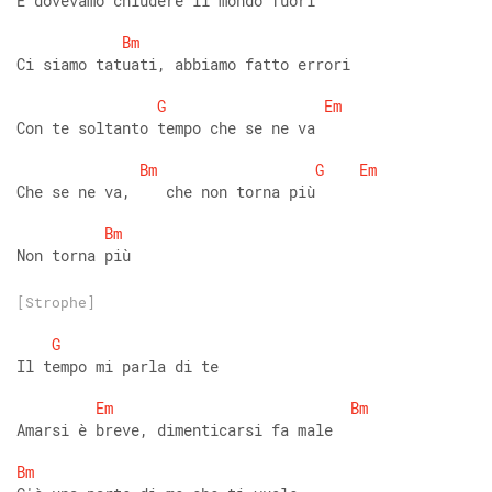
E dovevamo chiudere il mondo fuori 
Bm
Ci siamo tatuati, abbiamo fatto errori 
G
Em
Con te soltanto tempo che se ne va 
Bm
G
Em
Che se ne va,    che non torna più 
Bm
Non torna più
[Strophe]
G
Il tempo mi parla di te 
Em
Bm
Amarsi è breve, dimenticarsi fa male 
Bm