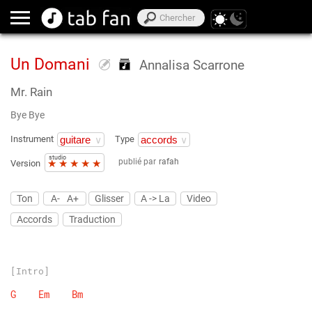
Un Domani
Annalisa Scarrone
Mr. Rain
Bye Bye
Instrument
Type
studio
publié par
rafah
★
★
★
★
★
Version
Ton
A-
A+
Glisser
A -> La
Video
Accords
Traduction
[Intro]
G
Em
Bm