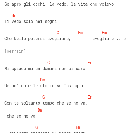
Se apro gli occhi, la vedo, la vita che volevo 
Bm
Ti vedo solo nei sogni 
G
Em
Bm
Che bello potersi svegliare,         svegliare... e
[Refrain]
G
Em
Mi spiace ma un domani non ci sarà 
Bm
Un po' come le storie su Instagram 
G
Em
Con te soltanto tempo che se ne va,  
Bm
 che se ne va 
G
Em