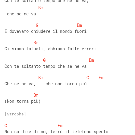
Con te soltanto tempo che se ne va,  
Bm
 che se ne va 
G
Em
E dovevamo chiudere il mondo fuori 
Bm
Ci siamo tatuati, abbiamo fatto errori 
G
Em
Con te soltanto tempo che se ne va 
Bm
G
Em
Che se ne va,    che non torna più 
Bm
(Non torna più)
[Strophe]
G
Em
Non so dire di no, terrò il telefono spento 