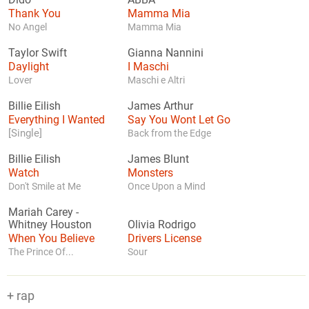
Dido
ABBA
Thank You
Mamma Mia
No Angel
Mamma Mia
Taylor Swift
Gianna Nannini
Daylight
I Maschi
Lover
Maschi e Altri
Billie Eilish
James Arthur
Everything I Wanted
Say You Wont Let Go
[Single]
Back from the Edge
Billie Eilish
James Blunt
Watch
Monsters
Don't Smile at Me
Once Upon a Mind
Mariah Carey
-
Whitney Houston
Olivia Rodrigo
When You Believe
Drivers License
The Prince Of...
Sour
+ rap