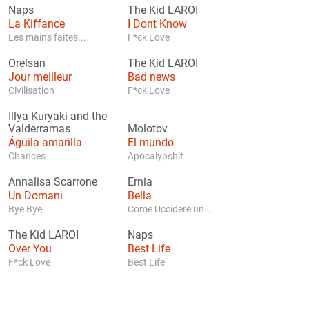
Naps
The Kid LAROI
La Kiffance
I Dont Know
Les mains faites...
F*ck Love
Orelsan
The Kid LAROI
Jour meilleur
Bad news
Civilisation
F*ck Love
Illya Kuryaki and the
Valderramas
Molotov
Águila amarilla
El mundo
Chances
Apocalypshit
Annalisa Scarrone
Ernia
Un Domani
Bella
Bye Bye
Come Uccidere un...
The Kid LAROI
Naps
Over You
Best Life
F*ck Love
Best Life