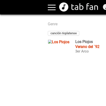
Genre
canción rioplatense
Los Piojos
Verano del ´92
3er Arco