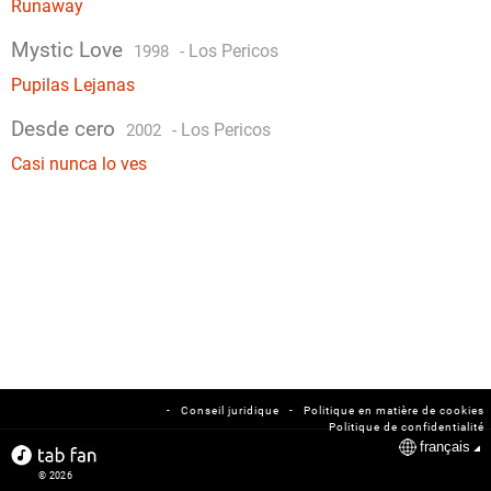
Runaway
Mystic Love
-
Los Pericos
1998
Pupilas Lejanas
Desde cero
-
Los Pericos
2002
Casi nunca lo ves
-
-
Conseil juridique
Politique en matière de cookies
Politique de confidentialité
français
© 2026
tabfan.com