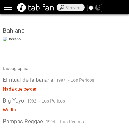
Bahiano
Discographie
El ritual de la banana
-
Los Pericos
1987
Nada que perder
Big Yuyo
-
Los Pericos
1992
Waitin'
Pampas Reggae
-
Los Pericos
1994