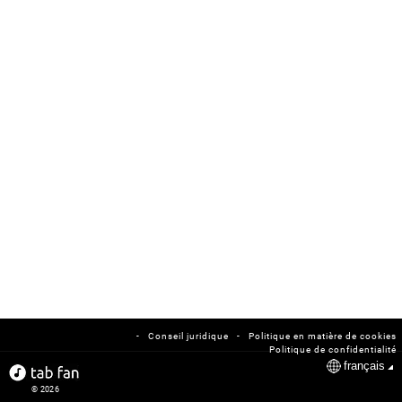
-
-
Conseil juridique
Politique en matière de cookies
Politique de confidentialité
français
© 2026
tabfan.com