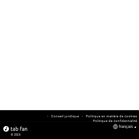
-
-
Conseil juridique
Politique en matière de cookies
Politique de confidentialité
français
© 2026
tabfan.com