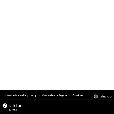
-
-
Informativa sulla privacy
Consulenza legale
Cookies
italiano
© 2026
tabfan.com