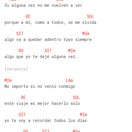
Si alguna vez no me vuelven a ver
RE
SOL
porque a mí, como a todos, se me olvida
SI7
MIm
algo va a quedar adentro tuyo siempre
DO
SI7
MIm
algo que yo te dejé alguna vez.
[Versetto]
MIm
LAm
No importa si no venís conmigo
RE
SOL
este viaje es mejor hacerlo solo
SI7
MIm
yo te voy a recordar todos los días
DO
SI7
MIm