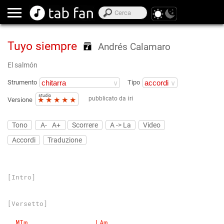
Tuyo siempre
Andrés Calamaro
El salmón
Strumento
Tipo
studio
pubblicato da
iri
★
★
★
★
★
Versione
Tono
A-
A+
Scorrere
A -> La
Video
Accordi
Traduzione
[Intro]
[Versetto]
MIm
LAm