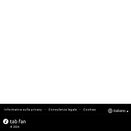
-
-
Informativa sulla privacy
Consulenza legale
Cookies
italiano
© 2026
tabfan.com