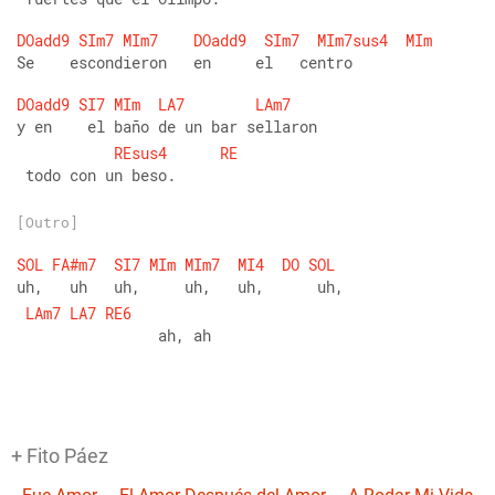
DOadd9
SIm7
MIm7
DOadd9
SIm7
MIm7sus4
MIm
Se    escondieron   en     el   centro 
DOadd9
SI7
MIm
LA7
LAm7
y en    el baño de un bar sellaron
REsus4
RE
 todo con un beso.
[Outro]
SOL
FA#m7
SI7
MIm
MIm7
MI4
DO
SOL
uh,   uh   uh,     uh,   uh,      uh,
LAm7
LA7
RE6
                ah, ah
+ Fito Páez