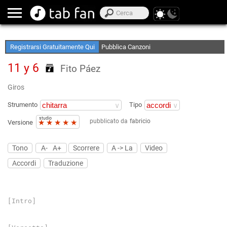
Crea le tue Elenchi Preferite
Accedi Offline
Registrarsi Gratuitamente Qui
Pubblica Canzoni
11 y 6
Fito Páez
Giros
Strumento
Tipo
studio
pubblicato da
fabricio
★
★
★
★
★
Versione
Tono
A-
A+
Scorrere
A -> La
Video
Accordi
Traduzione
[Intro]