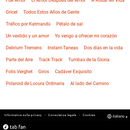
Fue Amor
El Amor Después del Amor
A Rodar Mi Vida
Gricel
Todos Estos Años de Gente
Tráfico por Katmandú
Pétalo de sal
Un vestido y un amor
Yo vengo a ofrecer mi corazón
Delirium Tremens
Instant-Taneas
Dos días en la vida
Parte del Aire
Track Track
Tumbas de la Gloria
Folis Verghet
Giros
Cadáver Exquisito
Polaroid de Locura Ordinaria
Al lado del Camino
-
-
Informativa sulla privacy
Consulenza legale
Cookies
italiano