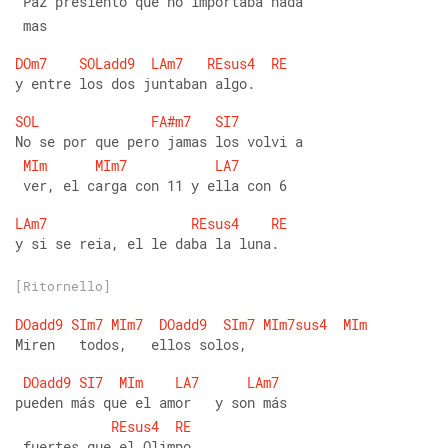
 Paz presiento que no importaba nada
 mas
DOm7
SOLadd9
LAm7
REsus4
RE
y entre los dos juntaban algo.
SOL
FA#m7
SI7
No se por que pero jamas los volvi a
MIm
MIm7
LA7
 ver, el carga con 11 y ella con 6
LAm7
REsus4
RE
y si se reia, el le daba la luna.
[Ritornello]
DOadd9
SIm7
MIm7
DOadd9
SIm7
MIm7sus4
MIm
Miren   todos,   ellos solos, 
DOadd9
SI7
MIm
LA7
LAm7
pueden más que el amor   y son más
REsus4
RE
 fuertes que el Olimpo. 