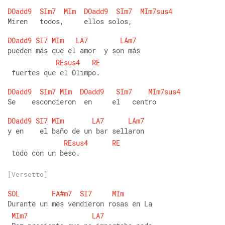
DOadd9
SIm7
MIm
DOadd9
SIm7
MIm7sus4
Miren   todos,     ellos solos, 
DOadd9
SI7
MIm
LA7
LAm7
pueden más que el amor  y son más
REsus4
RE
 fuertes que el Olimpo. 
DOadd9
SIm7
MIm
DOadd9
SIm7
MIm7sus4
Se    escondieron  en     el   centro 
DOadd9
SI7
MIm
LA7
LAm7
y en    el baño de un bar sellaron
REsus4
RE
 todo con un beso.
[Versetto]
SOL
FA#m7
SI7
MIm
Durante un mes vendieron rosas en La
MIm7
LA7