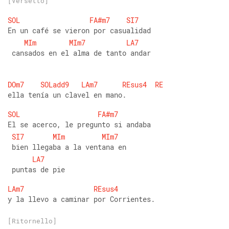
[Versetto]
SOL
FA#m7
SI7
En un café se vieron por casualidad
MIm
MIm7
LA7
 cansados en el alma de tanto andar
DOm7
SOLadd9
LAm7
REsus4
RE
ella tenía un clavel en mano. 
SOL
FA#m7
El se acerco, le pregunto si andaba
SI7
MIm
MIm7
 bien llegaba a la ventana en
LA7
 puntas de pie 
LAm7
REsus4
y la llevo a caminar por Corrientes.
[Ritornello]