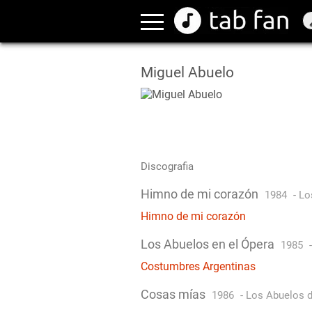
Miguel Abuelo
Discografia
Himno de mi corazón
1984
-
Lo
Himno de mi corazón
Los Abuelos en el Ópera
1985
Costumbres Argentinas
Cosas mías
1986
-
Los Abuelos d