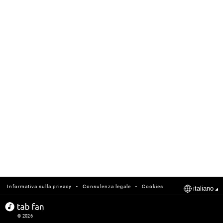
-
-
Informativa sulla privacy
Consulenza legale
Cookies
italiano
© 2026
tabfan.com