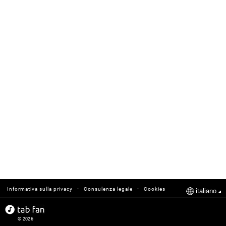
-
-
Informativa sulla privacy
Consulenza legale
Cookies
italiano
© 2026
tabfan.com