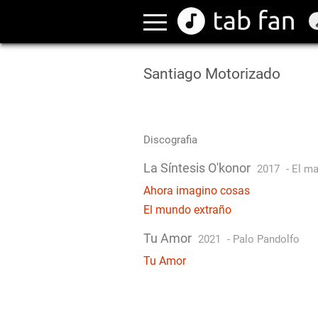
Santiago Motorizado
Discografia
La Síntesis O'konor
2017
-
El ma
Ahora imagino cosas
El mundo extraño
Tu Amor
2021
-
Palo Pandolfo
Tu Amor