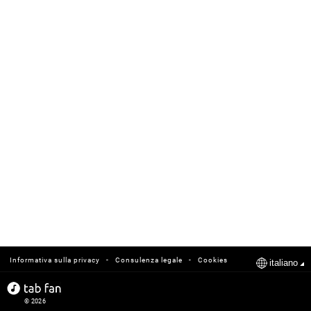
-
-
Informativa sulla privacy
Consulenza legale
Cookies
italiano
© 2026
tabfan.com