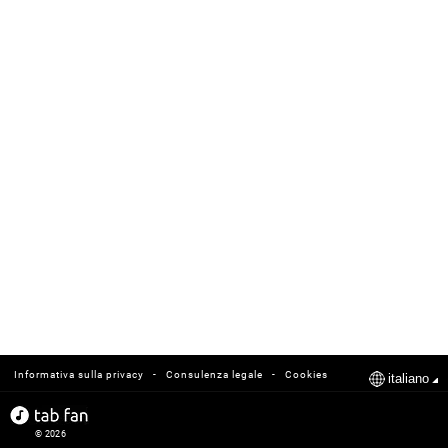
-
-
Informativa sulla privacy
Consulenza legale
Cookies
italiano
© 2026
tabfan.com