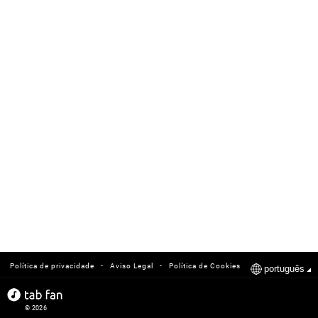
-
-
Política de privacidade
Aviso Legal
Política de Cookies
português
© 2026
tabfan.com