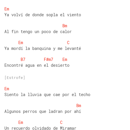
Em
Ya volví de donde sopla el viento
Bm
Al fin tengo un poco de calor
Em
C
Ya mordí la banquina y me levanté
B7
F#m7
Em
Encontré agua en el desierto
[Estrofe]
Em
Siento la lluvia que cae por el techo
Bm
Algunos perros que ladran por ahí
Em
C
Un recuerdo olvidado de Miramar