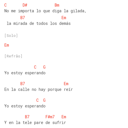
C
D#
Bm
No me importa lo que diga la gilada,
B7
Em
 la mirada de todos los demás 
[Solo]
Em
[Refrão]
C
G
Yo estoy esperando
B7
Em
En la calle no hay porque reír
C
G
Yo estoy esperando
B7
F#m7
Em
Y en la tele pare de sufrir