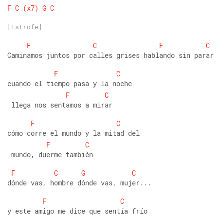
F
C
(x7)
G
C
[Estrofe]
F
C
F
C
Caminamos juntos por calles grises hablando sin parar
F
C
cuando el tiempo pasa y la noche
F
C
 llega nos sentamos a mirar
F
C
cómo corre el mundo y la mitad del
F
C
 mundo, duerme también
F
C
G
C
dónde vas, hombre dónde vas, mujer...
F
C
y este amigo me dice que sentía frío