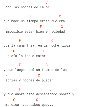
F
C
 por las noches de calor
F
C
que hace un tiempo creía que era
F
C
 imposible estar bien en soledad
F
C
que la cama fría, en la noche tibia
G
C
 un día lo iba a matar
F
C
y que luego pasó un tiempo de lunas
F
C
 ebrias y noches de placer
F
C
y que ahora está descansando sonríe y
G
C
 me dice: vos sabes que...