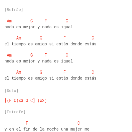
[Refrão]
Am
G
F
C
nada es mejor y nada es igual
Am
G
F
C
el tiempo es amigo si estás donde estás
Am
G
F
C
nada es mejor y nada es igual 
Am
G
F
C
el tiempo es amigo si estás donde estás
[Solo]
[(F
C)x3
G
C]
(x2)
[Estrofe]
F
C
y en el fin de la noche una mujer me