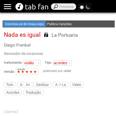
Crie Suas Listas de Favoritos
Acesso Off-Line
Inscreva-se de Graça Aqui
Publica Canções
Nada es igual
La Portuaria
Diego Frenkel
Devorador de corazones
Instrumento
Tipo
estudio
publicado por
rafah
★
★
★
★
★
Versão
Tom
A-
A+
Deslizar
A -> La
Video
Acordes
Tradução
[Intro]