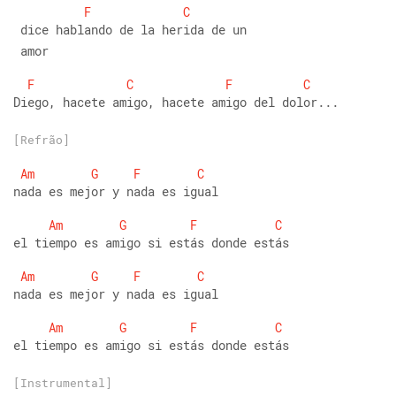
F
C
 dice hablando de la herida de un
 amor
F
C
F
C
Diego, hacete amigo, hacete amigo del dolor...
[Refrão]
Am
G
F
C
nada es mejor y nada es igual 
Am
G
F
C
el tiempo es amigo si estás donde estás
Am
G
F
C
nada es mejor y nada es igual 
Am
G
F
C
el tiempo es amigo si estás donde estás
[Instrumental]