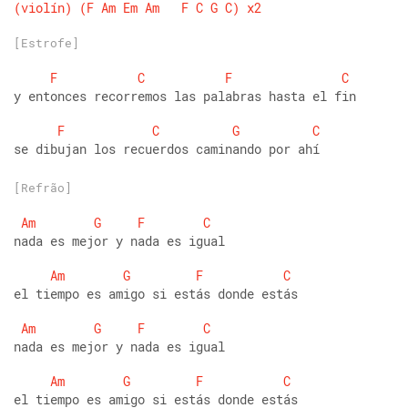
(violín)
(F
Am
Em
Am
F
C
G
C)
x2
[Estrofe]
F
C
F
C
y entonces recorremos las palabras hasta el fin
F
C
G
C
se dibujan los recuerdos caminando por ahí
[Refrão]
Am
G
F
C
nada es mejor y nada es igual 
Am
G
F
C
el tiempo es amigo si estás donde estás
Am
G
F
C
nada es mejor y nada es igual 
Am
G
F
C
el tiempo es amigo si estás donde estás