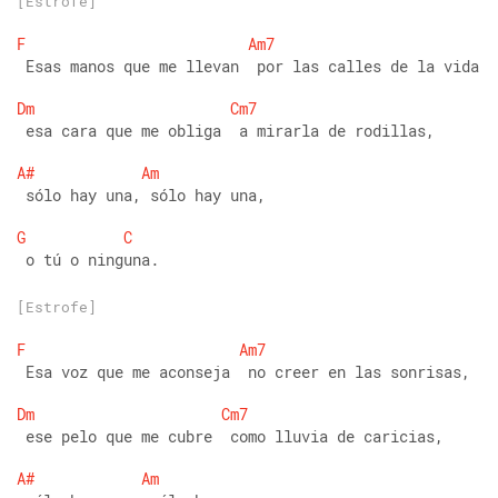
[Estrofe]
F
Am7
 Esas manos que me llevan  por las calles de la vida 
Dm
Cm7
 esa cara que me obliga  a mirarla de rodillas, 
A#
Am
 sólo hay una, sólo hay una, 
G
C
 o tú o ninguna.
[Estrofe]
F
Am7
 Esa voz que me aconseja  no creer en las sonrisas, 
Dm
Cm7
 ese pelo que me cubre  como lluvia de caricias,  
A#
Am