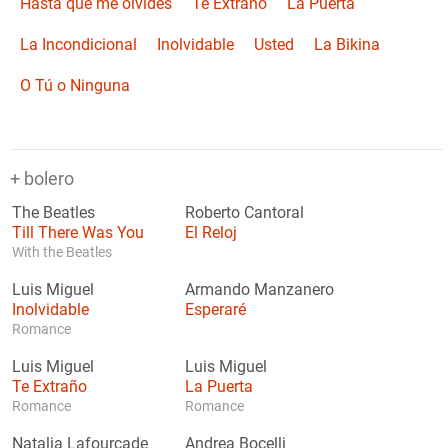
Hasta que me olvides
Te Extraño
La Puerta
La Incondicional
Inolvidable
Usted
La Bikina
O Tú o Ninguna
+ bolero
The Beatles
Roberto Cantoral
Till There Was You
El Reloj
With the Beatles
Luis Miguel
Armando Manzanero
Inolvidable
Esperaré
Romance
Luis Miguel
Luis Miguel
Te Extraño
La Puerta
Romance
Romance
Natalia Lafourcade
Andrea Bocelli