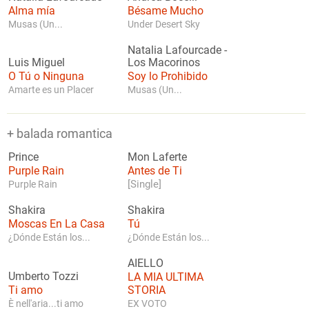
Alma mía
Bésame Mucho
Musas (Un...
Under Desert Sky
Natalia Lafourcade
-
Luis Miguel
Los Macorinos
O Tú o Ninguna
Soy lo Prohibido
Amarte es un Placer
Musas (Un...
+ balada romantica
Prince
Mon Laferte
Purple Rain
Antes de Ti
[Single]
Purple Rain
Shakira
Shakira
Moscas En La Casa
Tú
¿Dónde Están los...
¿Dónde Están los...
AIELLO
Umberto Tozzi
LA MIA ULTIMA
Ti amo
STORIA
È nell'aria...ti amo
EX VOTO