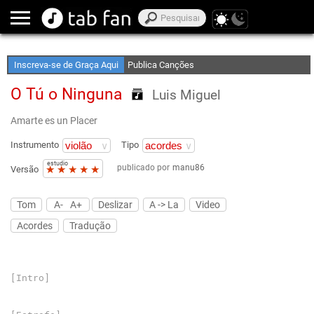
Crie Suas Listas de Favoritos
Acesso Off-Line
Inscreva-se de Graça Aqui
Publica Canções
O Tú o Ninguna
Luis Miguel
Amarte es un Placer
Instrumento
Tipo
estudio
publicado por
manu86
★
★
★
★
★
Versão
Tom
A-
A+
Deslizar
A -> La
Video
Acordes
Tradução
[Intro]