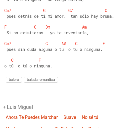
Cm7
G
G7
C
 pues detrás de tí mi amor,  tan sólo hay bruma. 
F
C
Dm
Am
 Si no existieras   yo te inventaría, 
Cm7
G
A#
C
F
 pues sin duda alguna o tú  o tú o ninguna. 
C
F
o tú  o tú o ninguna.
bolero
balada romantica
+ Luis Miguel
Ahora Te Puedes Marchar
Suave
No sé tú