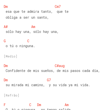
Dm
Cm7
 esa que te admira tanto,  que te
 obliga a ser un santo,  
A#
Am
 sólo hay una, sólo hay una, 
G
C
 o tú o ninguna.
[Medio]
Dm
C#aug
 Confidente de mis sueños, de mis pasos cada día, 
Dm
G7
 su mirada mi camino,  y su vida ya mi vida.
[Refrão]
F
C
Dm
Am
 O  tú o ninguna   no tengo salida, 