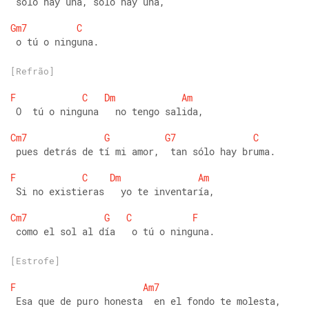
 sólo hay una, sólo hay una, 
Gm7
C
 o tú o ninguna.
[Refrão]
F
C
Dm
Am
 O  tú o ninguna   no tengo salida, 
Cm7
G
G7
C
 pues detrás de tí mi amor,  tan sólo hay bruma. 
F
C
Dm
Am
 Si no existieras   yo te inventaría, 
Cm7
G
C
F
 como el sol al día   o tú o ninguna.
[Estrofe]
F
Am7
 Esa que de puro honesta  en el fondo te molesta, 