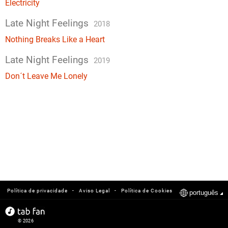
Electricity
Late Night Feelings
2018
Nothing Breaks Like a Heart
Late Night Feelings
2019
Don´t Leave Me Lonely
-
-
Política de privacidade
Aviso Legal
Política de Cookies
português
© 2026
tabfan.com