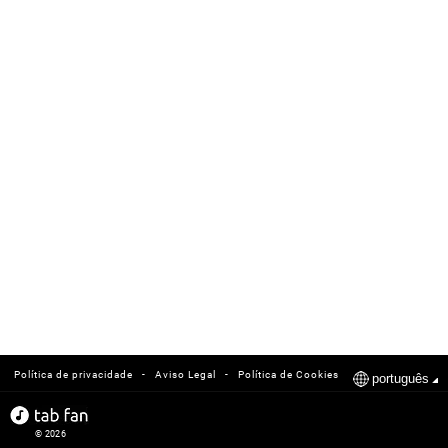
-
-
Política de privacidade
Aviso Legal
Política de Cookies
português
© 2026
tabfan.com