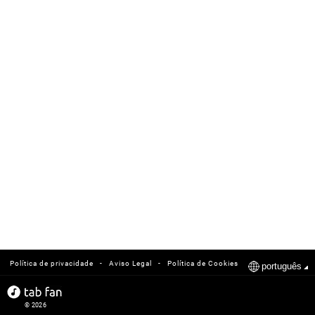
-
-
Política de privacidade
Aviso Legal
Política de Cookies
português
© 2026
tabfan.com