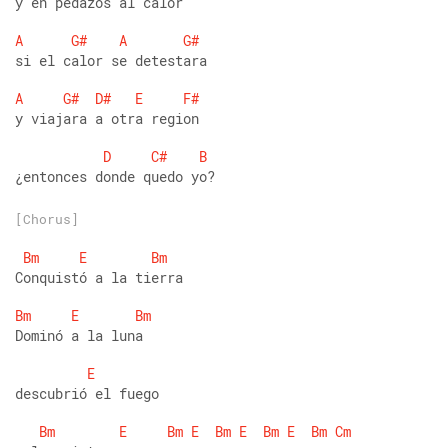
y en pedazos al calor
A
G#
A
G#
si el calor se detestara
A
G#
D#
E
F#
y viajara a otra region
D
C#
B
¿entonces donde quedo yo?
[Chorus]
Bm
E
Bm
Conquistó a la tierra
Bm
E
Bm
Dominó a la luna
E
descubrió el fuego
Bm
E
Bm
E
Bm
E
Bm
E
Bm
Cm