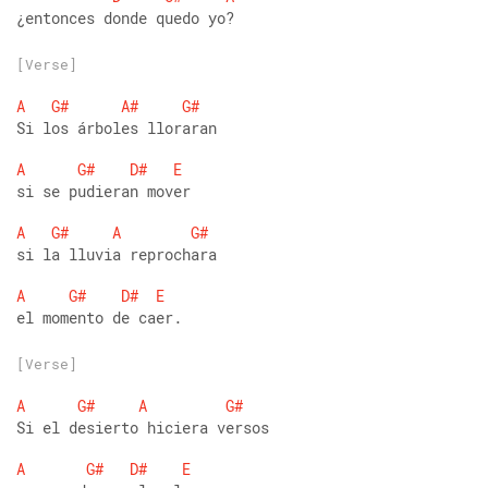
¿entonces donde quedo yo?
[Verse]
A
G#
A#
G#
Si los árboles lloraran
A
G#
D#
E
si se pudieran mover
A
G#
A
G#
si la lluvia reprochara
A
G#
D#
E
el momento de caer.
[Verse]
A
G#
A
G#
Si el desierto hiciera versos
A
G#
D#
E