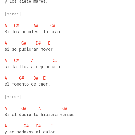
y los siete mares.
[Verse]
A
G#
A#
G#
Si los arboles lloraran
A
G#
D#
E
si se pudieran mover
A
G#
A
G#
si la lluvia reprochara
A
G#
D#
E
el momento de caer.
[Verse]
A
G#
A
G#
Si el desierto hiciera versos
A
G#
D#
E
y en pedazos al calor