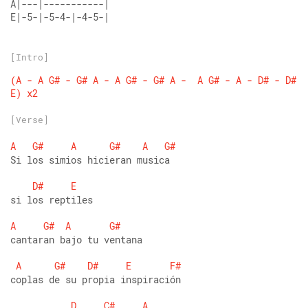
A|---|-----------|
E|-5-|-5-4-|-4-5-|
[Intro]
(A
-
A
G#
-
G#
A
-
A
G#
-
G#
A
-
A
G#
-
A
-
D#
-
D#
E)
x2
[Verse]
A
G#
A
G#
A
G#
Si los simios hicieran musica
D#
E
si los reptiles
A
G#
A
G#
cantaran bajo tu ventana
A
G#
D#
E
F#
coplas de su propia inspiración
D
C#
A