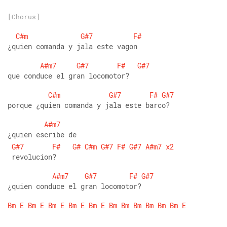
[Chorus]
C#m
G#7
F#
¿quien comanda y jala este vagon
A#m7
G#7
F#
G#7
que conduce el gran locomotor?
C#m
G#7
F#
G#7
porque ¿quien comanda y jala este barco?
A#m7
¿quien escribe de
G#7
F#
G#
C#m
G#7
F#
G#7
A#m7
x2
 revolucion?
A#m7
G#7
F#
G#7
¿quien conduce el gran locomotor?
Bm
E
Bm
E
Bm
E
Bm
E
Bm
E
Bm
Bm
Bm
Bm
Bm
Bm
E