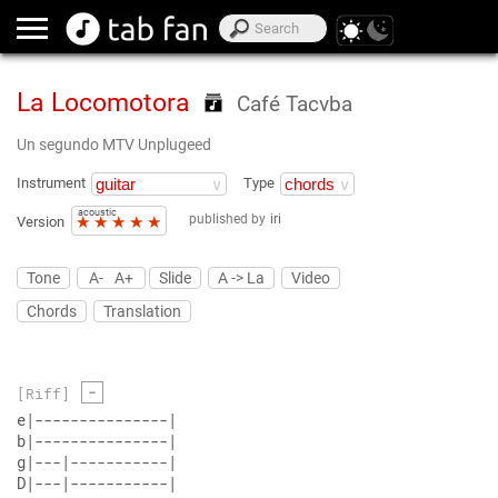
La Locomotora
Café Tacvba
Un segundo MTV Unplugeed
Instrument
Type
acoustic
published by
iri
★
★
★
★
★
Version
Tone
A-
A+
Slide
A -> La
Video
Chords
Translation
-
[Riff]
e|---------------|
b|---------------|
g|---|-----------|
D|---|-----------|