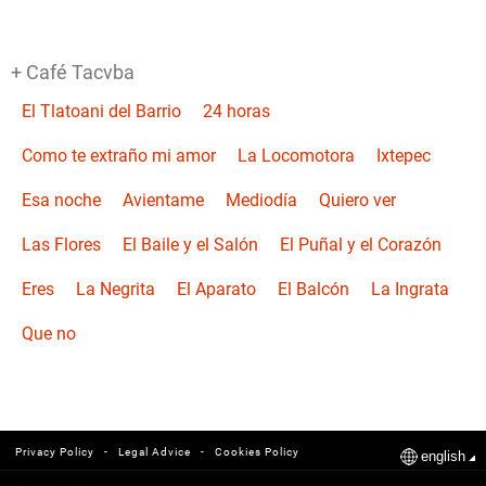
+ Café Tacvba
El Tlatoani del Barrio
24 horas
Como te extraño mi amor
La Locomotora
Ixtepec
Esa noche
Avientame
Mediodía
Quiero ver
Las Flores
El Baile y el Salón
El Puñal y el Corazón
Eres
La Negrita
El Aparato
El Balcón
La Ingrata
Que no
-
-
Privacy Policy
Legal Advice
Cookies Policy
english