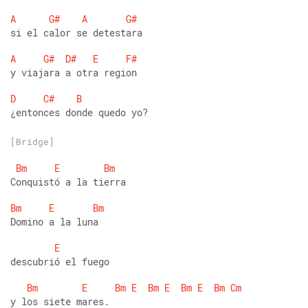
A
G#
A
G#
si el calor se detestara
A
G#
D#
E
F#
y viajara a otra region
D
C#
B
¿entonces donde quedo yo?
[Bridge]
Bm
E
Bm
Conquistó a la tierra
Bm
E
Bm
Domino a la luna
E
descubrió el fuego
Bm
E
Bm
E
Bm
E
Bm
E
Bm
Cm
y los siete mares.