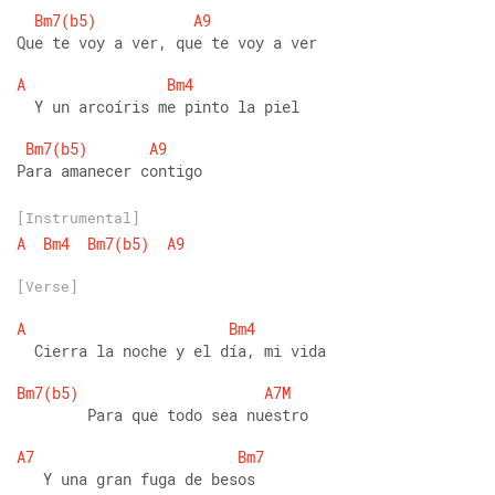
Bm7(b5)
A9
Que te voy a ver, que te voy a ver
A
Bm4
  Y un arcoíris me pinto la piel
Bm7(b5)
A9
Para amanecer contigo
[Instrumental]
A
Bm4
Bm7(b5)
A9
[Verse]
A
Bm4
  Cierra la noche y el día, mi vida
Bm7(b5)
A7M
        Para que todo sea nuestro
A7
Bm7
   Y una gran fuga de besos