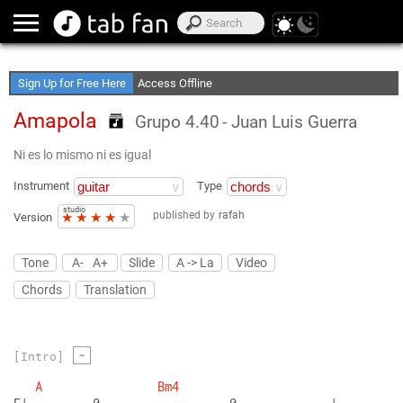
Post Songs
Create Your Favorite Lists
Sign Up for Free Here
Access Offline
Amapola
Grupo 4.40
- Juan Luis Guerra
Ni es lo mismo ni es igual
Instrument
Type
studio
published by
rafah
★
★
★
★
★
Version
Tone
A-
A+
Slide
A -> La
Video
Chords
Translation
-
[Intro]
A
Bm4