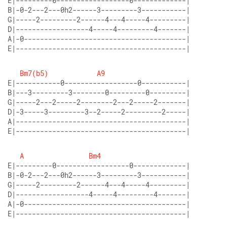
E|---------0------------------0-------------| 
B|-0-2---2---0h2------3---------3-----------| 
G|-----2---------2------4---4-----4---------| 
D|------------------4-----4---------4-------| 
A|-0----------------------------------------| 
E|------------------------------------------| 
Bm7(b5)
A9
E|-----------0------------------0-----------| 
B|---3---------3--------0---------0---------| 
G|-----2---2-----2--------2---2-----2-------| 
D|-3-----3---------3--2-----2---------2-----| 
A|------------------------------------------| 
E|------------------------------------------|
A
Bm4
E|---------0------------------0-------------| 
B|-0-2---2---0h2------3---------3-----------| 
G|-----2---------2------4---4-----4---------| 
D|------------------4-----4---------4-------| 
A|-0----------------------------------------| 
E|------------------------------------------|