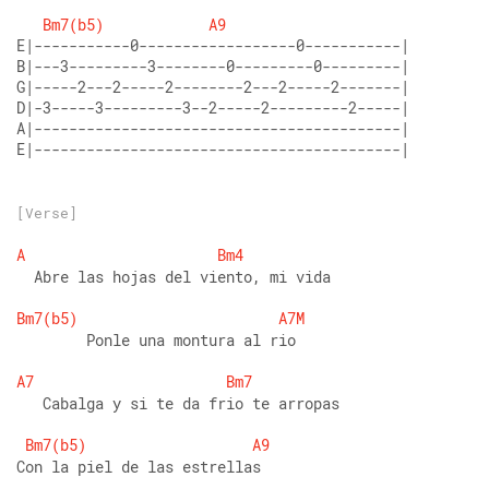
Bm7(b5)
A9
E|-----------0------------------0-----------| 
B|---3---------3--------0---------0---------| 
G|-----2---2-----2--------2---2-----2-------| 
D|-3-----3---------3--2-----2---------2-----| 
A|------------------------------------------| 
E|------------------------------------------|
[Verse]
A
Bm4
  Abre las hojas del viento, mi vida
Bm7(b5)
A7M
        Ponle una montura al rio
A7
Bm7
   Cabalga y si te da frio te arropas
Bm7(b5)
A9
Con la piel de las estrellas