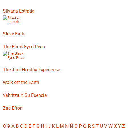
Silvana Estrada
Steve Earle
The Black Eyed Peas
The Jimi Hendrix Experience
Walk off the Earth
Yahritza Y Su Esencia
Zac Efron
0-9
A
B
C
D
E
F
G
H
I
J
K
L
M
N
Ñ
O
P
Q
R
S
T
U
V
W
X
Y
Z