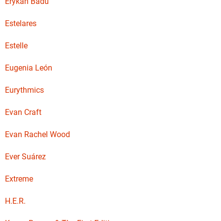
Erykah Badu
Estelares
Estelle
Eugenia León
Eurythmics
Evan Craft
Evan Rachel Wood
Ever Suárez
Extreme
H.E.R.