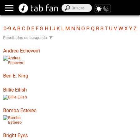
0-9
A
B
C
D
E
F
G
H
I
J
K
L
M
N
Ñ
O
P
Q
R
S
T
U
V
W
X
Y
Z
Resultados de busqueda: "E"
Andrea Echeverri
Ben E. King
Billie Eilish
Bomba Estereo
Bright Eyes