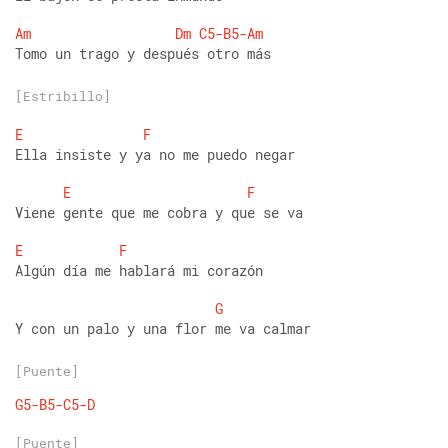
Am
Dm
C5-B5-Am
Tomo un trago y después otro más
[Estribillo]
E
F
Ella insiste y ya no me puedo negar 
E
F
Viene gente que me cobra y que se va 
E
F
Algún día me hablará mi corazón 
G
Y con un palo y una flor me va calmar
[Puente]
G5-B5-C5-D
[Puente]