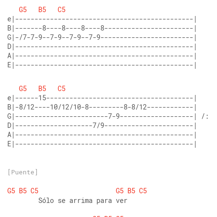
G5
B5
C5
e|----------------------------------------------| 
B|-------8----8----8----8-----------------------| 
G|-/7-7-9--7-9--7-9--7-9------------------------| 
D|----------------------------------------------| 
A|----------------------------------------------| 
E|----------------------------------------------|
G5
B5
C5
e|------15--------------------------------------| 
B|-8/12----10/12/10-8---------8-8/12------------| 
G|------------------------7-9-------------------| /: s
D|--------------------7/9-----------------------| 
A|----------------------------------------------| 
E|----------------------------------------------|
[Puente]
G5
B5
C5
G5
B5
C5
        Sólo se arrima para ver 