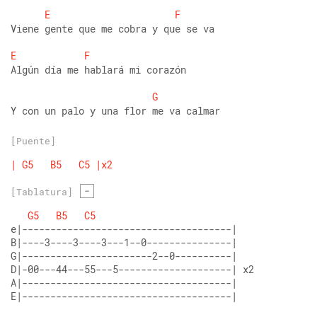
E
F
Viene gente que me cobra y que se va
E
F
Algún día me hablará mi corazón
G
Y con un palo y una flor me va calmar
[Puente]
|
G5
B5
C5
|x2
-
[Tablatura]
G5
B5
C5
e|-------------------------------------| 
B|----3----3----3---1--0---------------| 
G|-----------------------2--0----------| 
D|-00---44---55---5--------------------| x2 
A|-------------------------------------| 
E|-------------------------------------|