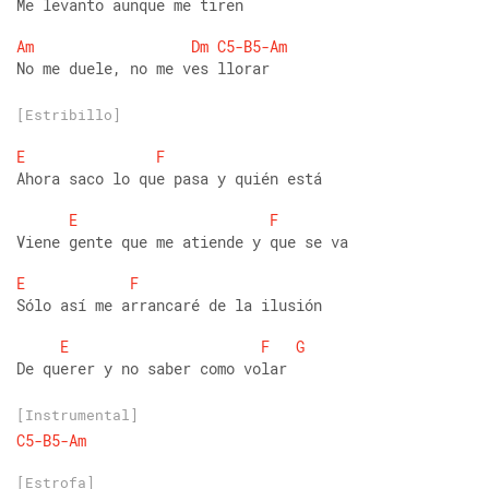
Me levanto aunque me tiren 
Am
Dm
C5-B5-Am
No me duele, no me ves llorar
[Estribillo]
E
F
Ahora saco lo que pasa y quién está 
E
F
Viene gente que me atiende y que se va 
E
F
Sólo así me arrancaré de la ilusión 
E
F
G
De querer y no saber como volar
[Instrumental]
C5-B5-Am
[Estrofa]