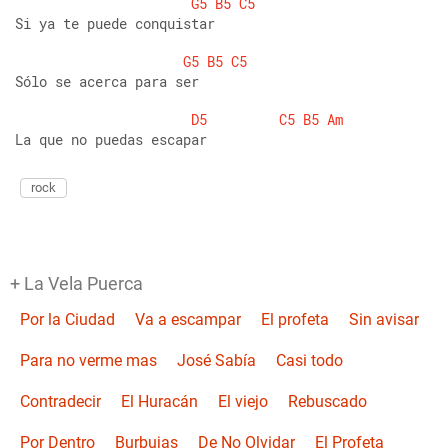
G5
B5
C5
Si ya te puede conquistar 
G5
B5
C5
Sólo se acerca para ser 
D5
C5
B5
Am
La que no puedas escapar
rock
+ La Vela Puerca
Por la Ciudad
Va a escampar
El profeta
Sin avisar
Para no verme mas
José Sabía
Casi todo
Contradecir
El Huracán
El viejo
Rebuscado
Por Dentro
Burbujas
De No Olvidar
El Profeta