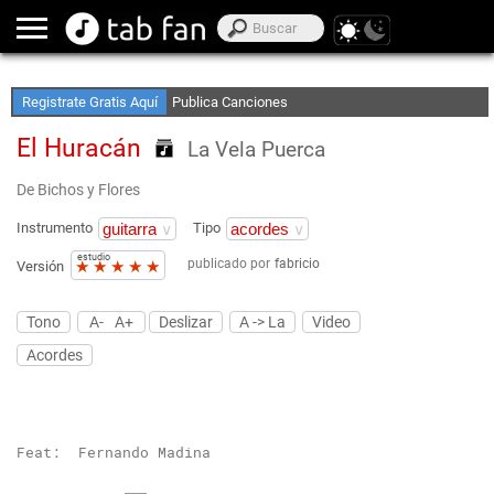
Crea Listas de Favoritos
Accede sin Conexión
Registrate Gratis Aquí
Publica Canciones
El Huracán
La Vela Puerca
De Bichos y Flores
Instrumento
Tipo
estudio
publicado por
fabricio
★
★
★
★
★
Versión
Tono
A-
A+
Deslizar
A -> La
Video
Acordes
Feat:  Fernando Madina