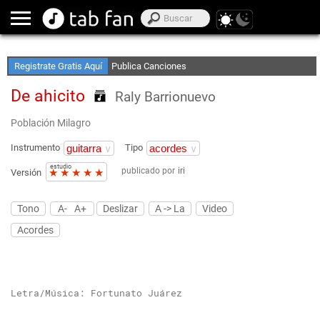
Crea Listas de Favoritos
Accede sin Conexión
Registrate Gratis Aquí
Publica Canciones
De ahicito
Raly Barrionuevo
Población Milagro
Instrumento
Tipo
estudio
publicado por
iri
★
★
★
★
★
Versión
Tono
A-
A+
Deslizar
A -> La
Video
Acordes
Letra/Música: Fortunato Juárez