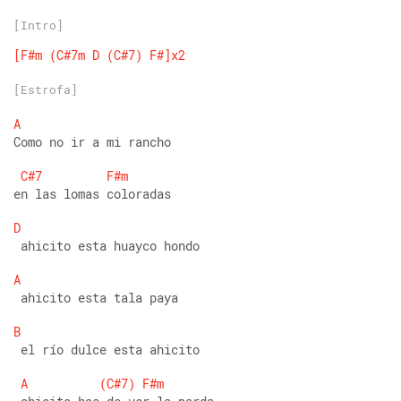
[Intro]
[F#m
(C#7m
D
(C#7)
F#]x2
[Estrofa]
A
Como no ir a mi rancho 
C#7
F#m
en las lomas coloradas 
D
 ahicito esta huayco hondo 
A
 ahicito esta tala paya 
B
 el río dulce esta ahicito 
A
(C#7)
F#m