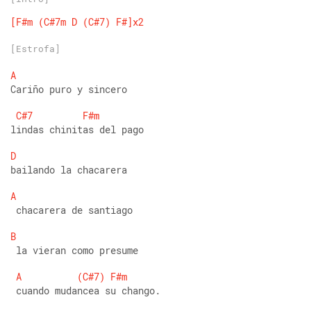
[F#m
(C#7m
D
(C#7)
F#]x2
[Estrofa]
A
Cariño puro y sincero 
C#7
F#m
lindas chinitas del pago 
D
bailando la chacarera 
A
 chacarera de santiago 
B
 la vieran como presume 
A
(C#7)
F#m
 cuando mudancea su chango.