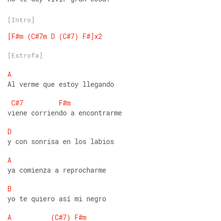
[Intro]
[F#m
(C#7m
D
(C#7)
F#]x2
[Estrofa]
A
Al verme que estoy llegando 
C#7
F#m
viene corriendo a encontrarme 
D
y con sonrisa en los labios 
A
ya comienza a reprocharme 
B
yo te quiero así mi negro 
A
(C#7)
F#m