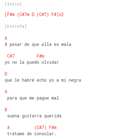
[Intro]
[F#m
(C#7m
D
(C#7)
F#]x2
[Estrofa]
A
A pesar de que ella es mala 
C#7
F#m
yo no la puedo olvidar 
D
que le habré echo yo a mi negra 
A
 para que me pague mal 
B
 suena guitarra querida 
A
(C#7)
F#m
 trátame de consolar.