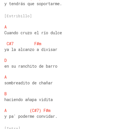
y tendrás que soportarme.
[Estribillo]
A
Cuando cruzo el río dulce 
C#7
F#m
ya la alcanzo a divisar 
D
en su ranchito de barro 
A
sombreadito de chañar 
B
haciendo añapa vidita 
A
(C#7)
F#m
y pa' poderme convidar.
[Intro]