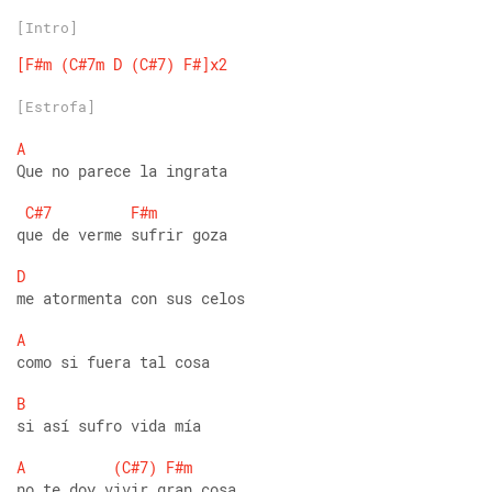
[Intro]
[F#m
(C#7m
D
(C#7)
F#]x2
[Estrofa]
A
Que no parece la ingrata 
C#7
F#m
que de verme sufrir goza 
D
me atormenta con sus celos 
A
como si fuera tal cosa 
B
si así sufro vida mía 
A
(C#7)
F#m
no te doy vivir gran cosa.