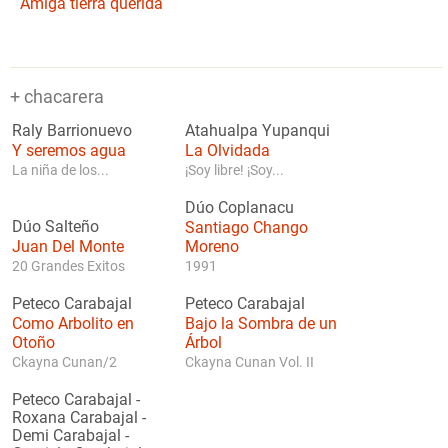
Amiga tierra querida
+ chacarera
Raly Barrionuevo
Atahualpa Yupanqui
Y seremos agua
La Olvidada
La niña de los...
¡Soy libre! ¡Soy...
Dúo Coplanacu
Dúo Salteño
Santiago Chango
Juan Del Monte
Moreno
20 Grandes Exitos
1991
Peteco Carabajal
Peteco Carabajal
Como Arbolito en
Bajo la Sombra de un
Otoño
Árbol
Ckayna Cunan/2
Ckayna Cunan Vol. II
Peteco Carabajal
-
Roxana Carabajal
-
Demi Carabajal
-