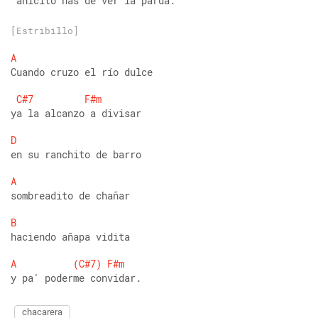
 ahicito has de ver la parda.
[Estribillo]
A
Cuando cruzo el río dulce 
C#7
F#m
ya la alcanzo a divisar 
D
en su ranchito de barro 
A
sombreadito de chañar 
B
haciendo añapa vidita 
A
(C#7)
F#m
y pa' poderme convidar.
chacarera