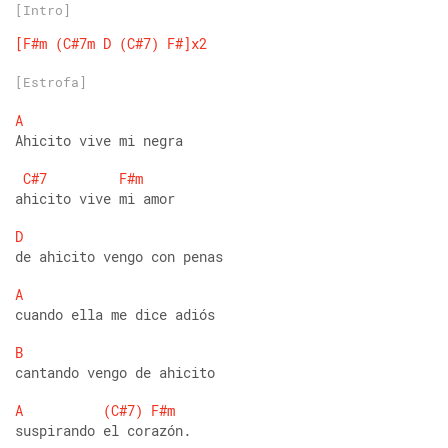
[Intro]
[F#m
(C#7m
D
(C#7)
F#]x2
[Estrofa]
A
Ahicito vive mi negra 
C#7
F#m
ahicito vive mi amor 
D
de ahicito vengo con penas 
A
cuando ella me dice adiós 
B
cantando vengo de ahicito 
A
(C#7)
F#m
suspirando el corazón.