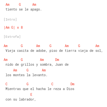
Am
G
Am
 tiento se le apago.
[Intro]
|Am
G|
x
8
[Estrofa]
Am
G
Am
G
Am
G
Am
 Vieja casita de adobe, piso de tierra vieja de sol, 
Am
G
Am
Dm
 nido de grillos y sombra, Juan de
Am
G
Am
 los montes la levanto. 
C
G
C
Dm
 Mientras que el hacha le reza a Dios
E
 con su labrador, 