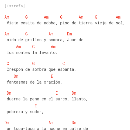
[Estrofa]
Am
G
Am
G
Am
G
Am
 Vieja casita de adobe, piso de tierra vieja de sol, 
Am
G
Am
Dm
 nido de grillos y sombra, Juan de
Am
G
Am
 los montes la levanto. 
C
G
C
 Crespon de sombra que espanta,
Dm
E
 fantasmas de la oración, 
Dm
E
Dm
 duerme la pena en el surco, llanto,
E
 pobreza y sudor, 
Dm
Am
Dm
 un tucu-tucu a la noche en catre de