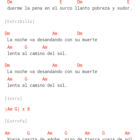
Dm
E
Dm
E
 duerme la pena en el surco llanto pobreza y sudor.
[Estribillo]
Dm
Am
Dm
 La noche va desandando con su muerte
Am
G
Am
 lenta al camino del sol. 
Dm
Am
Dm
 La noche va desandando con su muerte
Am
G
Am
 lenta al camino del sol.
[Intro]
|Am
G|
x
8
[Estrofa]
Am
G
Am
G
Am
G
Am
 Vieja casita de adobe, piso de tierra vieja de sol, 