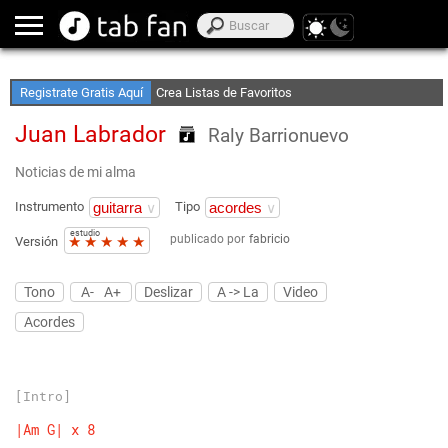
Publica Canciones
Accede sin Conexión
Registrate Gratis Aquí
Crea Listas de Favoritos
Juan Labrador
Raly Barrionuevo
Noticias de mi alma
Instrumento
Tipo
estudio
publicado por
fabricio
★
★
★
★
★
Versión
Tono
A-
A+
Deslizar
A -> La
Video
Acordes
[Intro]
|Am
G|
x
8