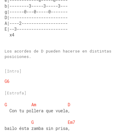
e|------------0-----0----- 
b|--------3-----3-----3--- 
g|------0---0-----0------- 
D|------------------------ 
A|----2------------------- 
E|--3--------------------- 
  x4
Los acordes de D pueden hacerse en distintas 
posiciones.
[Intro]
G6
[Estrofa]
G
Am
D
  Con tu pollera que vuela,
G
Em7
bailo ésta zamba sin prisa,