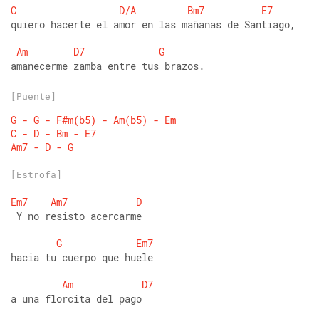
C
D/A
Bm7
E7
quiero hacerte el amor en las mañanas de Santiago,
Am
D7
G
amanecerme zamba entre tus brazos.
[Puente]
G
-
G
-
F#m(b5)
-
Am(b5)
-
Em
C
-
D
-
Bm
-
E7
Am7
-
D
-
G
[Estrofa]
Em7
Am7
D
 Y no resisto acercarme
G
Em7
hacia tu cuerpo que huele
Am
D7
a una florcita del pago