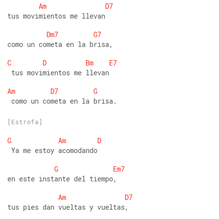
Am
D7
tus movimientos me llevan
Dm7
G7
como un cometa en la brisa,
C
D
Bm
E7
 tus movimientos me llevan
Am
D7
G
 como un cometa en la brisa.
[Estrofa]
G
Am
D
 Ya me estoy acomodando
G
Em7
en este instante del tiempo,
Am
D7
tus pies dan vueltas y vueltas,