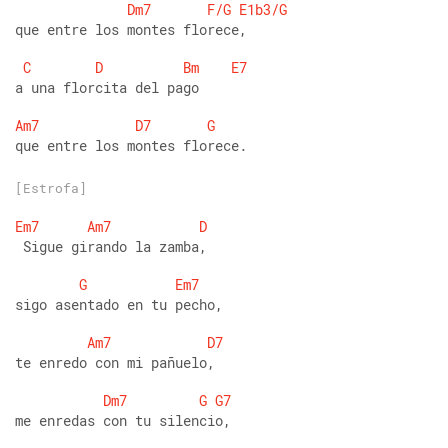
Dm7
F/G
E1b3/G
que entre los montes florece,
C
D
Bm
E7
a una florcita del pago
Am7
D7
G
que entre los montes florece.
[Estrofa]
Em7
Am7
D
 Sigue girando la zamba,
G
Em7
sigo asentado en tu pecho,
Am7
D7
te enredo con mi pañuelo,
Dm7
G
G7
me enredas con tu silencio,