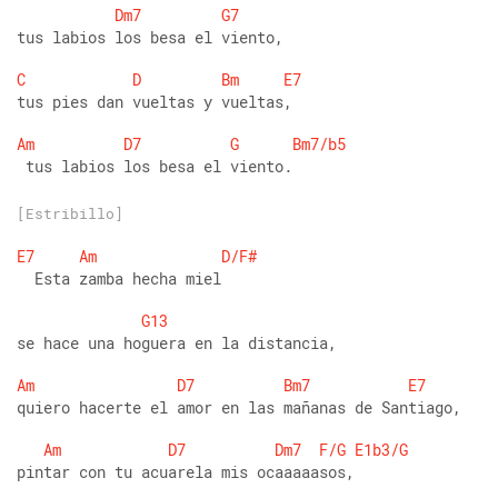
Dm7
G7
tus labios los besa el viento,
C
D
Bm
E7
tus pies dan vueltas y vueltas,
Am
D7
G
Bm7/b5
 tus labios los besa el viento.
[Estribillo]
E7
Am
D/F#
  Esta zamba hecha miel
G13
se hace una hoguera en la distancia,
Am
D7
Bm7
E7
quiero hacerte el amor en las mañanas de Santiago,
Am
D7
Dm7
F/G
E1b3/G
pintar con tu acuarela mis ocaaaaasos,