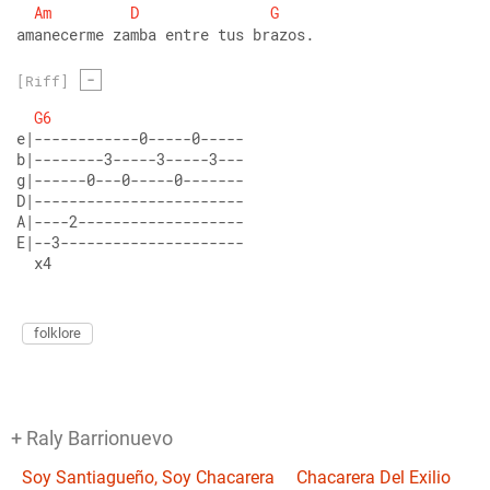
Am
D
G
amanecerme zamba entre tus brazos.
-
[Riff]
G6
e|------------0-----0----- 
b|--------3-----3-----3---  
g|------0---0-----0-------  
D|------------------------  
A|----2-------------------  
E|--3--------------------- 
  x4
folklore
+ Raly Barrionuevo
Soy Santiagueño, Soy Chacarera
Chacarera Del Exilio