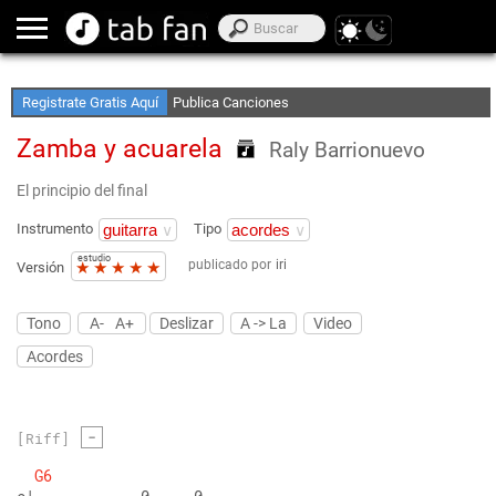
Crea Listas de Favoritos
Accede sin Conexión
Registrate Gratis Aquí
Publica Canciones
Zamba y acuarela
Raly Barrionuevo
El principio del final
Instrumento
Tipo
estudio
publicado por
iri
★
★
★
★
★
Versión
Tono
A-
A+
Deslizar
A -> La
Video
Acordes
-
[Riff]
G6