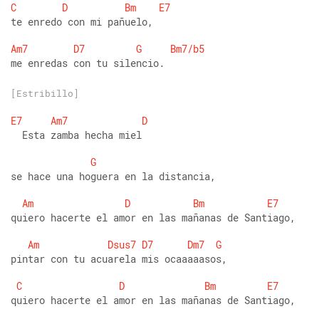
C
D
Bm
E7
te enredo con mi pañuelo,
Am7
D7
G
Bm7/b5
me enredas con tu silencio.
[Estribillo]
E7
Am7
D
  Esta zamba hecha miel
G
se hace una hoguera en la distancia,
Am
D
Bm
E7
quiero hacerte el amor en las mañanas de Santiago,
Am
Dsus7
D7
Dm7
G
pintar con tu acuarela mis ocaaaaasos,
C
D
Bm
E7
quiero hacerte el amor en las mañanas de Santiago,