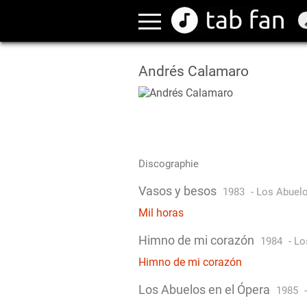
Andrés Calamaro
Discographie
Vasos y besos
1983
-
Los Abuelo
Mil horas
Himno de mi corazón
1984
-
Lo
Himno de mi corazón
Los Abuelos en el Ópera
1985