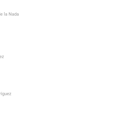
e la Nada
ez
ríguez