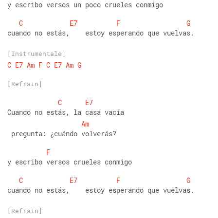
y escribo versos un poco crueles conmigo 
C
E7
F
G
cuando no estás,    estoy esperando que vuelvas. 
[Instrumentale]
C
E7
Am
F
C
E7
Am
G
[Refrain]
C
E7
Cuando no estás, la casa vacía
Am
 pregunta: ¿cuándo volverás?  
F
y escribo versos crueles conmigo 
C
E7
F
G
cuando no estás,    estoy esperando que vuelvas. 
[Refrain]