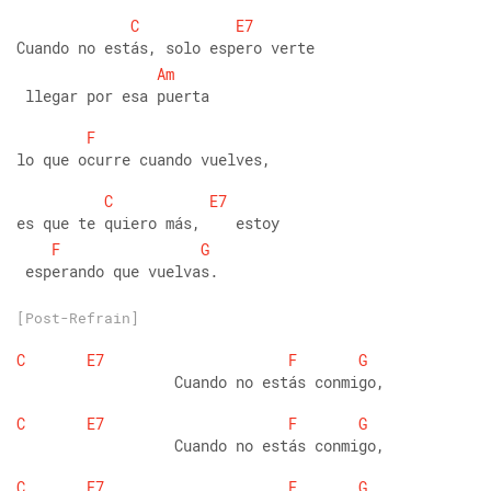
C
E7
Cuando no estás, solo espero verte
Am
 llegar por esa puerta
F
lo que ocurre cuando vuelves,
C
E7
es que te quiero más,    estoy
F
G
 esperando que vuelvas. 
[Post-Refrain]
C
E7
F
G
                  Cuando no estás conmigo,
C
E7
F
G
                  Cuando no estás conmigo,
C
E7
F
G