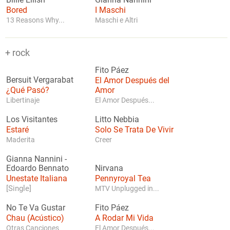
Billie Eilish
Gianna Nannini
Bored
I Maschi
13 Reasons Why...
Maschi e Altri
+ rock
Fito Páez
Bersuit Vergarabat
El Amor Después del
¿Qué Pasó?
Amor
Libertinaje
El Amor Después...
Los Visitantes
Litto Nebbia
Estaré
Solo Se Trata De Vivir
Maderita
Creer
Gianna Nannini
-
Edoardo Bennato
Nirvana
Unestate Italiana
Pennyroyal Tea
[Single]
MTV Unplugged in...
No Te Va Gustar
Fito Páez
Chau (Acústico)
A Rodar Mi Vida
Otras Canciones
El Amor Después...