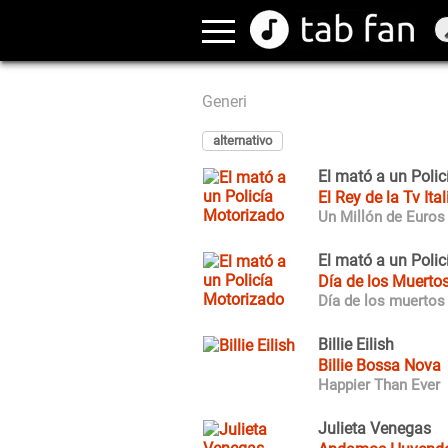
Generi
alternativo
El mató a un Poli
El Rey de la Tv Ita
Un Millón de Euros
El mató a un Poli
Día de los Muerto
Día de los muertos
Billie Eilish
Billie Bossa Nova
Happier Than Ever
Julieta Venegas