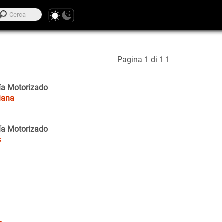
Pagina 1 di 1
1
cía Motorizado
liana
cía Motorizado
s