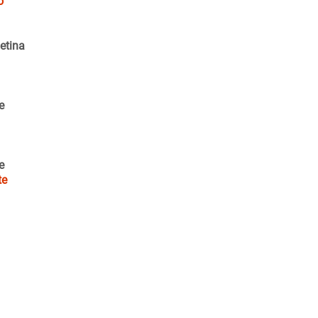
o
etina
e
e
te