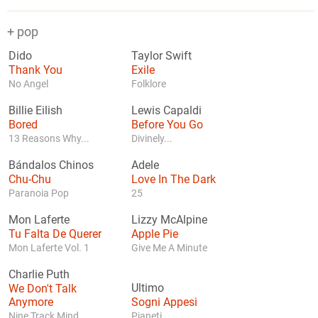
+ pop
Dido
Taylor Swift
Thank You
Exile
No Angel
Folklore
Billie Eilish
Lewis Capaldi
Bored
Before You Go
13 Reasons Why...
Divinely...
Bándalos Chinos
Adele
Chu-Chu
Love In The Dark
Paranoia Pop
25
Mon Laferte
Lizzy McAlpine
Tu Falta De Querer
Apple Pie
Mon Laferte Vol. 1
Give Me A Minute
Charlie Puth
We Don't Talk
Ultimo
Anymore
Sogni Appesi
Nine Track Mind
Pianeti