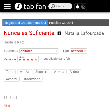
Crea le tue Elenchi Preferite
Accedi Offline
Registrarsi Gratuitamente Qui
Pubblica Canzoni
Nunca es Suficiente
Natalia Lafourcade
Hasta la Raíz
Strumento
Tipo
studio
pubblicato da
rafah
★
★
★
★
★
Versione
Tono
A-
A+
Scorrere
A -> La
Video
Accordi
Traduzione
[Intro]
REm