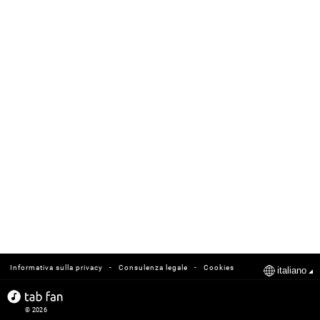
-
-
Informativa sulla privacy
Consulenza legale
Cookies
italiano
© 2026
tabfan.com