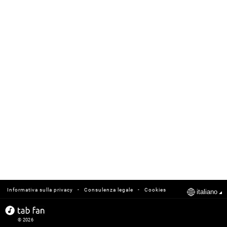
-
-
Informativa sulla privacy
Consulenza legale
Cookies
italiano
© 2026
tabfan.com