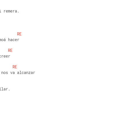
i remera.
RE
moá hacer
RE
creer
RE
 nos va alcanzar
llar.