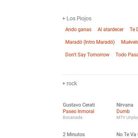
+ Los Piojos
Ando ganas
Al atardecer
Te D
Maradó (Intro Maradó)
Muével
Don't Say Tomorrow
Todo Pas
+ rock
Gustavo Cerati
Nirvana
Paseo Inmoral
Dumb
Bocanada
MTV Unplug
2 Minutos
No Te Va 