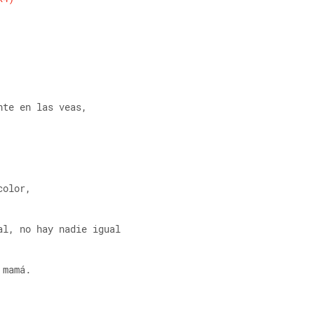
nte en las veas,
color,
al, no hay nadie igual
 mamá.