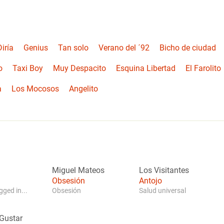
iría
Genius
Tan solo
Verano del ´92
Bicho de ciudad
o
Taxi Boy
Muy Despacito
Esquina Libertad
El Farolito
a
Los Mocosos
Angelito
Miguel Mateos
Los Visitantes
Obsesión
Antojo
ged in...
Obsesión
Salud universal
Gustar