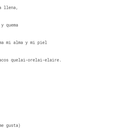
a llena,
 y quema 
ma mi alma y mi piel
acos quelai-orelai-elaire.
me gusta)