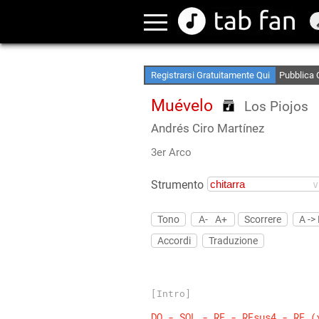
Crea le tu
Accedi Of
Registrarsi Gratuitamente Qui
Pubblica 
Muévelo
Los Piojos
Andrés Ciro Martínez
3er Arco
Strumento
Tono
A-
A+
Scorrere
A ->
Accordi
Traduzione
[Intro]
DO
-
SOL
-
RE
-
REsus4
-
RE
(