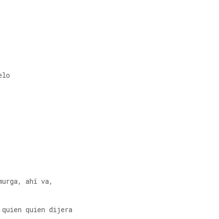
elo
murga, ahí va,
 quien quien dijera