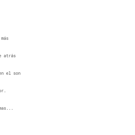
 más
e atrás
en el son
or.
mas...