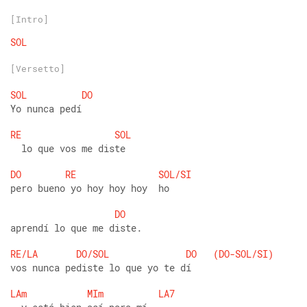
[Intro]
SOL
[Versetto]
SOL
DO
Yo nunca pedí
RE
SOL
  lo que vos me diste
DO
RE
SOL/SI
pero bueno yo hoy hoy hoy  ho
DO
aprendí lo que me diste.
RE/LA
DO/SOL
DO
(DO-SOL/SI)
vos nunca pediste lo que yo te dí
LAm
MIm
LA7