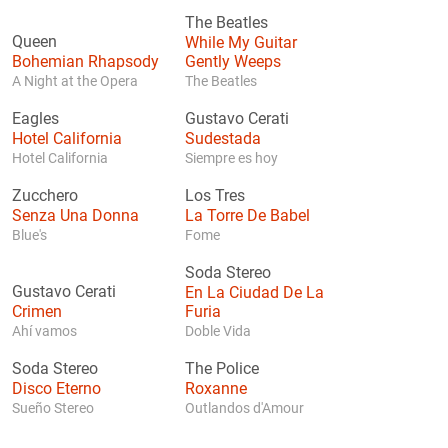
The Beatles
Queen
While My Guitar
Bohemian Rhapsody
Gently Weeps
A Night at the Opera
The Beatles
Eagles
Gustavo Cerati
Hotel California
Sudestada
Hotel California
Siempre es hoy
Zucchero
Los Tres
Senza Una Donna
La Torre De Babel
Blue's
Fome
Soda Stereo
Gustavo Cerati
En La Ciudad De La
Crimen
Furia
Ahí vamos
Doble Vida
Soda Stereo
The Police
Disco Eterno
Roxanne
Sueño Stereo
Outlandos d'Amour